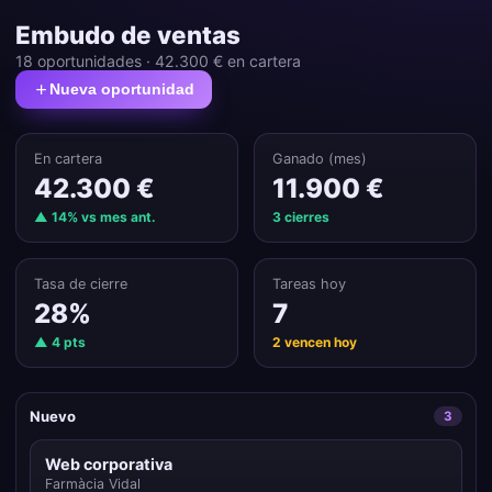
Embudo de ventas
18 oportunidades · 42.300 € en cartera
Nueva oportunidad
En cartera
Ganado (mes)
42.300 €
11.900 €
▲ 14% vs mes ant.
3 cierres
Tasa de cierre
Tareas hoy
28%
7
▲ 4 pts
2 vencen hoy
Nuevo
3
Web corporativa
Farmàcia Vidal