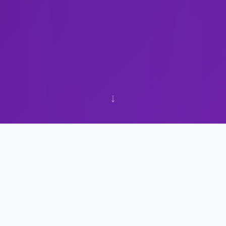
↓
+35%
Incremento en ventas recurrentes