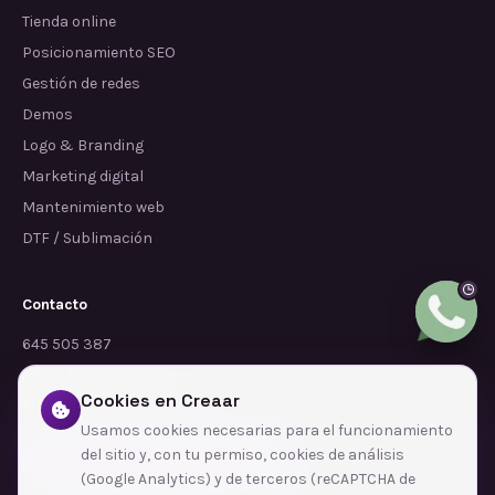
Tienda online
Posicionamiento SEO
Gestión de redes
Demos
Logo & Branding
Marketing digital
Mantenimiento web
DTF / Sublimación
Contacto
645 505 387
info@dependalium.com
Cookies en Creaar
Mataró
(
Barcelona
)
Usamos cookies necesarias para el funcionamiento
del sitio y, con tu permiso, cookies de análisis
Déjanos tu reseña en Google
(Google Analytics) y de terceros (reCAPTCHA de