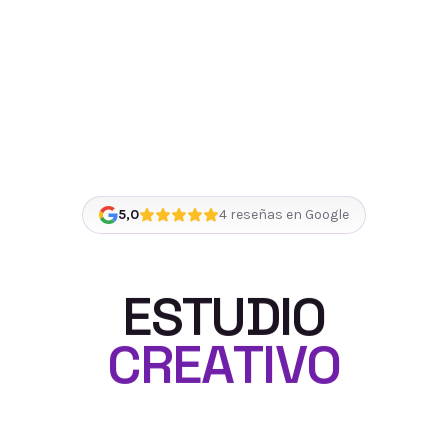
5,0
4
reseñas en Google
E
S
T
U
D
I
O
C
R
E
A
T
I
V
O