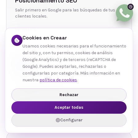
Posicionamiento SEO
Salir primero en Google para las búsquedas de tus
clientes locales.
Ver más
Cookies en Creaar
Usamos cookies necesarias para el funcionamiento
del sitio y, con tu permiso, cookies de análisis
(Google Analytics) y de terceros (reCAPTCHA de
Google). Puedes aceptarlas, rechazarlas o
configurarlas por categoría. Más información en
nuestra
política de cookies
.
Gestión de Redes
Contenido y community management que conecta
Rechazar
con tu público.
Aceptar todas
Ver más
Configurar