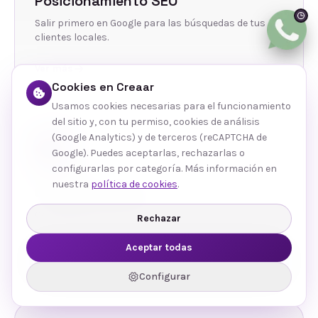
Posicionamiento SEO
Salir primero en Google para las búsquedas de tus
clientes locales.
Ver más
Cookies en Creaar
Usamos cookies necesarias para el funcionamiento
del sitio y, con tu permiso, cookies de análisis
(Google Analytics) y de terceros (reCAPTCHA de
Google). Puedes aceptarlas, rechazarlas o
configurarlas por categoría. Más información en
nuestra
política de cookies
.
Gestión de Redes
Contenido y community management que conecta
Rechazar
con tu público.
Aceptar todas
Ver más
Configurar