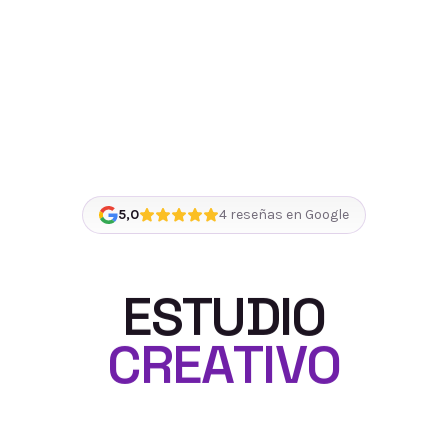
5,0
4
reseñas en Google
E
S
T
U
D
I
O
C
R
E
A
T
I
V
O