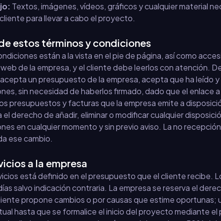
jo:
Textos, imágenes, vídeos, gráficos y cualquier material ne
 cliente para llevar a cabo el proyecto.
de estos términos y condiciones
ndiciones están a la vista en el pie de página, así como acce
eb de la empresa, y el cliente debe leerlos con atención. 
te acepta un presupuesto de la empresa, acepta que ha leído 
ones, sin necesidad de haberlos firmado, dado que el enlace 
os presupuestos y facturas que la empresa emite a disposición
el derecho de añadir, eliminar o modificar cualquier disposici
ones en cualquier momento y sin previo aviso. La no recepción
ida ese cambio.
vicios a la empresa
rvicios está definido en el presupuesto que el cliente recibe.
días salvo indicación contraria. La empresa se reserva el derec
cliente propone cambios o por causas que estime oportunas;
tual hasta que se formalice el inicio del proyecto mediante el