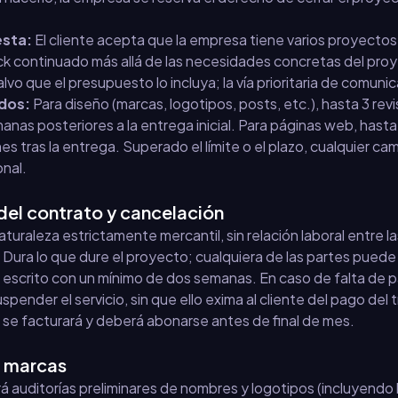
esta:
El cliente acepta que la empresa tiene varios proyectos
 continuado más allá de las necesidades concretas del proye
vo que el presupuesto lo incluya; la vía prioritaria de comunic
dos:
Para diseño (marcas, logotipos, posts, etc.), hasta 3 revi
anas posteriores a la entrega inicial. Para páginas web, hasta 
es tras la entrega. Superado el límite o el plazo, cualquier ca
onal.
del contrato y cancelación
aturaleza estrictamente mercantil, sin relación laboral entre la
Dura lo que dure el proyecto; cualquiera de las partes puede
 escrito con un mínimo de dos semanas. En caso de falta de 
spender el servicio, sin que ello exima al cliente del pago del 
e se facturará y deberá abonarse antes de final de mes.
e marcas
rá auditorías preliminares de nombres y logotipos (incluyendo