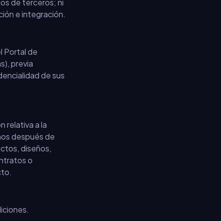
os de terceros; ni
ción e integración.
l Portal de
s), previa
idencialidad de sus
 relativa a la
años después de
ectos, diseños,
ntratos o
cto.
iciones.