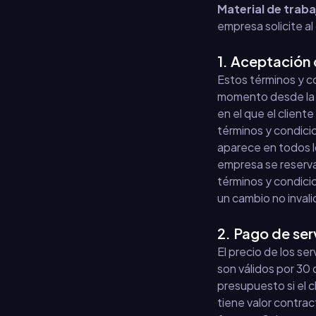
Material de traba
empresa solicite al
1. Aceptación 
Estos términos y co
momento desde la w
en el que el clien
términos y condici
aparece en todos l
empresa se reserva 
términos y condici
un cambio no inval
2. Pago de ser
El precio de los se
son válidos por 30 
presupuesto si el 
tiene valor contrac