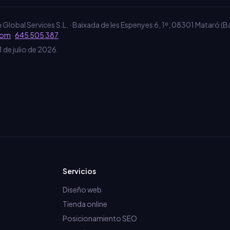
Global Services S.L.
·
Baixada de les Espenyes 6, 1º
,
08301
Mataró
(
B
com
·
645 505 387
 de julio de 2026.
Servicios
Diseño web
Tienda online
Posicionamiento SEO