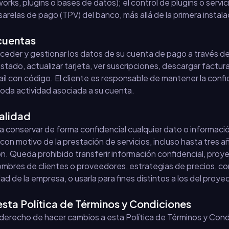
ks, plugins o bases de datos); el control de plugins o servici
asarelas de pago (TPV) del banco, más allá de la primera instala
cuentas
cceder y gestionar los datos de su cuenta de pago a través de
estado, actualizar tarjeta, ver suscripciones, descargar factura
ail con código. El cliente es responsable de mantener la conf
toda actividad asociada a su cuenta.
alidad
a a conservar de forma confidencial cualquier dato o información
on motivo de la prestación de servicios, incluso hasta tres 
ón. Queda prohibido transferir información confidencial, proy
mbres de clientes o proveedores, estrategias de precios, co
d de la empresa, o usarla para fines distintos a los del proye
esta Política de Términos y Condiciones
derecho de hacer cambios a esta Política de Términos y Cond