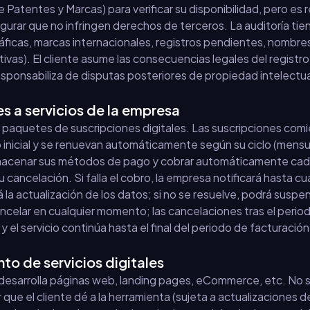
 Patentes y Marcas) para verificar su disponibilidad, pero es
segurar que no infringen derechos de terceros. La auditoría tie
áficas, marcas internacionales, registros pendientes, nombres
as). El cliente asume las consecuencias legales del registro 
esponsabiliza de disputas posteriores de propiedad intelectua
es a servicios de la empresa
paquetes de suscripciones digitales. Las suscripciones comi
inicial y se renuevan automáticamente según su ciclo (mensual
lmacenar sus métodos de pago y cobrar automáticamente cada
 cancelación. Si falla el cobro, la empresa notificará hasta c
á la actualización de los datos; si no se resuelve, podrá suspen
ancelar en cualquier momento; las cancelaciones tras el peri
 el servicio continúa hasta el final del periodo de facturación
to de servicios digitales
desarrolla páginas web, landing pages, eCommerce, etc. No s
r que el cliente dé a la herramienta (sujeta a actualizacione