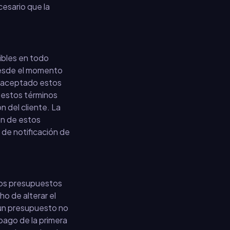
cesario que la
sibles en todo
Desde el momento
y aceptado estos
a estos términos
 del cliente. La
ón de estos
 de notificación de
 Los presupuestos
ho de alterar el
 un presupuesto no
 pago de la primera