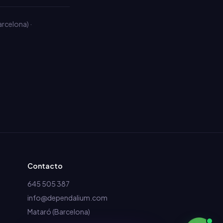
arcelona
) ·
Contacto
645 505 387
info@dependalium.com
Mataró
(
Barcelona
)