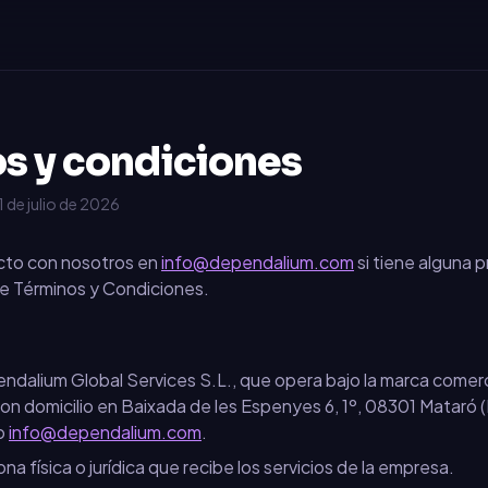
s y condiciones
1 de julio de 2026
to con nosotros en
info@dependalium.com
si tiene alguna
 de Términos y Condiciones.
ndalium Global Services S.L.
, que opera bajo la marca comerc
con domicilio en
Baixada de les Espenyes 6, 1º
,
08301
Mataró
(
o
info@dependalium.com
.
na física o jurídica que recibe los servicios de la empresa.