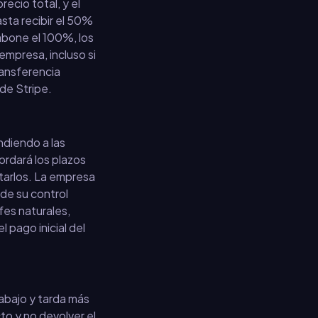
ecio total, y el
sta recibir el 50%
o abone el 100%, los
empresa, incluso si
ransferencia
 de Stripe.
ndiendo a las
ordará los plazos
tarlos. La empresa
de su control
fes naturales,
 pago inicial del
rabajo y tarda más
to y no devolver el