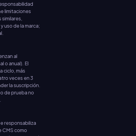
 responsabilidad
ne limitaciones
 similares,
y uso de la marca;
l.
enzan al
 o anual). El
 ciclo, más
uatro veces en 3
der la suscripción.
odo de prueba no
.
e responsabiliza
s de CMS como