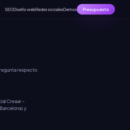
SEO
Diseño web
Redes sociales
Demos
Presupuesto
 pregunta respecto
ial Creaar –
Barcelona
) y