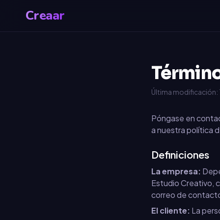
Creaar
Término
Última modificación: 
Póngase en contac
a nuestra política
Definiciones
La empresa:
Depe
Estudio Creativo, 
correo de contact
El cliente:
La perso