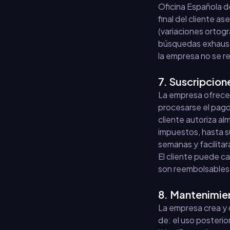
Oficina Española de
final del cliente a
(variaciones ortogr
búsquedas exhaustiv
la empresa no se r
7. Suscripcion
La empresa ofrece 
procesarse el pago 
cliente autoriza a
impuestos, hasta su
semanas y facilitar
El cliente puede c
son reembolsables y
8. Mantenimien
La empresa crea y 
de: el uso posterio