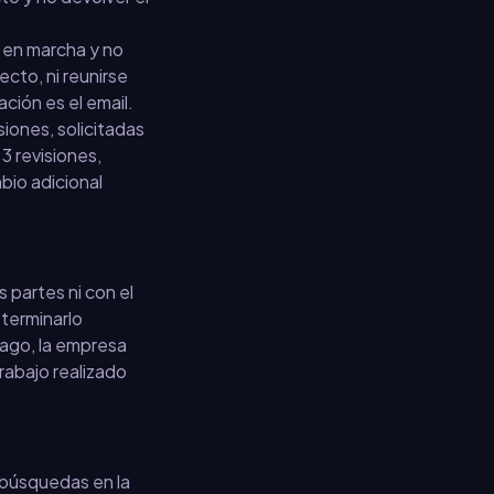
 en marcha y no
cto, ni reunirse
ación es el email.
siones, solicitadas
3 revisiones,
mbio adicional
s partes ni con el
 terminarlo
pago, la empresa
trabajo realizado
 búsquedas en la