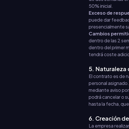
50% inicial.
Exceso de respu
puede dar feedback
presencialmente sal
Cambios permiti
dentro de las 2 sem
dentro del primer m
tendrá coste adici
5. Naturaleza 
El contrato es de n
personal asignado. 
mediante aviso por
podrá cancelar o su
hasta la fecha, qu
6. Creación d
La empresa realiza