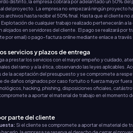
rdo distinto, la empresa cobrará por adelantado un 50% del pr
nal del proyecto. La empresa no empezará ningún proyecto ha
 los archivos hasta recibir el 50% final. Hasta que el cliente n
Explotación de cualquier trabajo realizado pertenecerán a la 
n alojados en servidores del cliente. El pago se realizará por t
nte por email) o pago-factura online mediante enlace a través
los servicios y plazos de entrega
ga a prestar los servicios con el mayor empeño y cuidado, ate
ales del ramo y a la ética, observando las leyes aplicables. Ac
es de la aceptación del presupuesto y se compromete a respe
e de daños originados por caso fortuito o fuerza mayor fuera 
cnológicos, hacking, phishing, disposiciones oficiales, catástro
e compromete a aportar el material de trabajo en el momento del
or parte del cliente
uesta:
Si el cliente se compromete a aportar el material de t
hacerlo, la empresa se reserva el derecho de cerrar el proyec