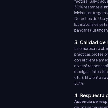
factura. Salvo acue
50% restante al fi
inicial ni entregará
Derechos de Uso y 
los materiales está
bancaria (justifica
3. Calidad de 
La empresa se obli
prácticas profesion
con el cliente ant
no será responsabl
(huelgas, fallos te
etc.). El cliente s
50%.
4. Respuesta p
Ausencia de resp
de dos semanas en 