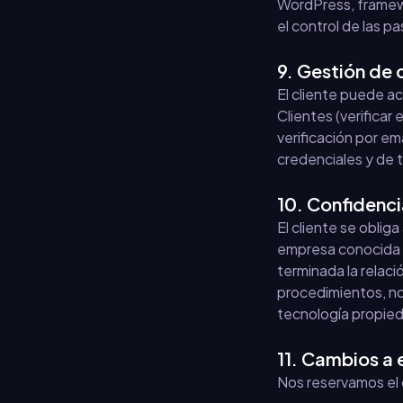
WordPress, framewor
el control de las p
9. Gestión de 
El cliente puede a
Clientes (verificar 
verificación por em
credenciales y de 
10. Confidenci
El cliente se oblig
empresa conocida c
terminada la relaci
procedimientos, no
tecnología propieda
11. Cambios a 
Nos reservamos el 