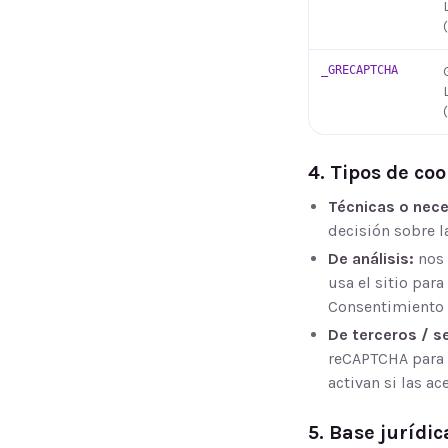
_GRECAPTCHA
4. Tipos de co
Técnicas o nece
decisión sobre l
De análisis:
nos 
usa el sitio par
Consentimiento (
De terceros / s
reCAPTCHA para p
activan si las ac
5. Base jurídic