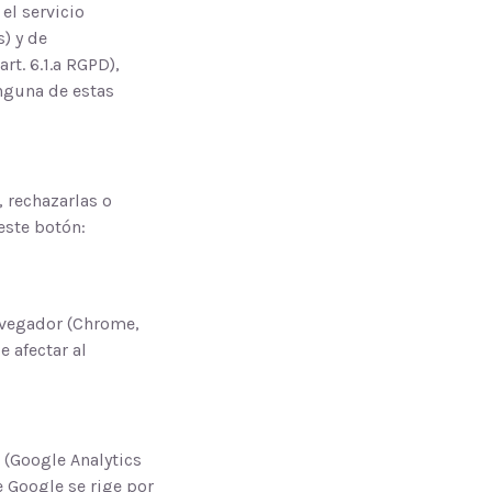
el servicio
s) y de
t. 6.1.a RGPD),
nguna de estas
 rechazarlas o
este botón:
avegador (Chrome,
e afectar al
 (Google Analytics
e Google se rige por