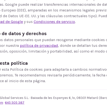
as. Google puede realizar transferencias internacionales de da
Europeo (EEE), amparadas en los mecanismos legales previst
 de Datos UE-EE. UU. y las cláusulas contractuales tipo). Pued
idad de Google
y sus
Condiciones de servicio
.
 de datos y derechos
los datos personales que puedan recogerse mediante cookies o
por nuestra
política de privacidad
, donde se detallan tus dere
esión, oposición, limitación y portabilidad, así como el modo d
esta política
 esta Política de cookies para adaptarla a cambios normativo
oremos. Te recomendamos revisarla periódicamente; la fecha 
e al inicio de esta página.
lobal Services S.L.
·
Baixada de les Espenyes 6, 1º
,
08301
Mataró
(
Bar
om
·
645 505 387