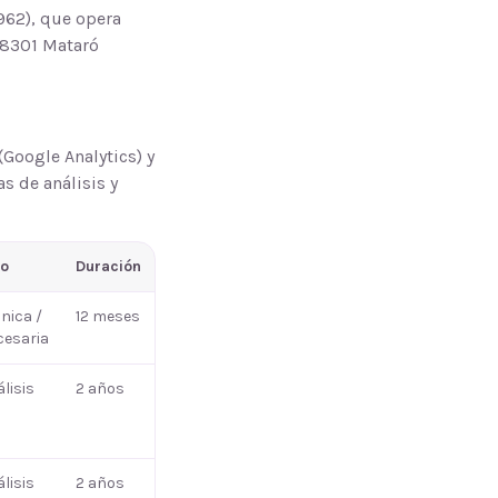
962)
, que opera
8301
Mataró
(Google Analytics) y
s de análisis y
po
Duración
nica /
12 meses
cesaria
lisis
2 años
lisis
2 años