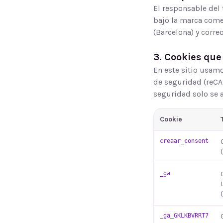
El responsable del
bajo la marca come
(
Barcelona
) y corre
3. Cookies que
En este sitio usamo
de seguridad (reCAP
seguridad solo se a
Cookie
creaar_consent
_ga
_ga_GKLKBVRRT7