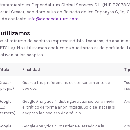
 tratamiento es
Dependalium Global Services S.L.
(NIF B26786
rcial
Creaar
, con domicilio en
Baixada de les Espenyes 6, 1º
,
0
o de contacto
info@dependalium.com
.
 utilizamos
s el mínimo de cookies imprescindible: técnicas, de análisis 
TCHA). No utilizamos cookies publicitarias ni de perfilado. La
ctivan si las aceptas.
Titular
Finalidad
Ti
Creaar
Guarda tus preferencias de consentimiento de
Téc
(propia)
cookies.
ne
Google
Google Analytics 4: distingue usuarios para medir
Aná
LLC
el tráfico de forma anonimizada. Solo se instala si
(tercero)
aceptas las cookies de análisis.
Google
Google Analytics 4: mantiene el estado de la
Aná