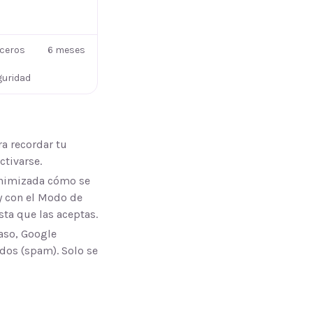
rceros
6 meses
guridad
ra recordar tu
ctivarse.
onimizada cómo se
 y con el Modo de
ta que las aceptas.
aso, Google
dos (spam). Solo se