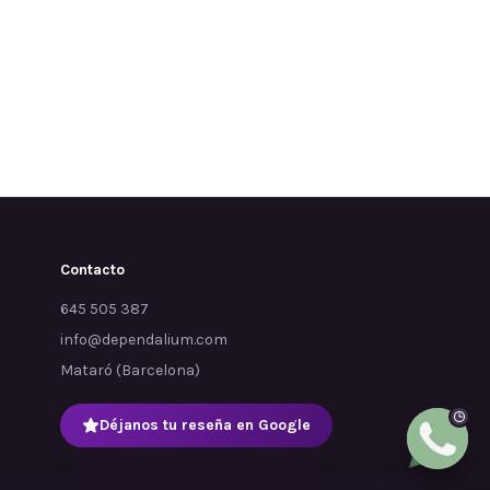
Contacto
645 505 387
info@dependalium.com
Mataró
(
Barcelona
)
Déjanos tu reseña en Google