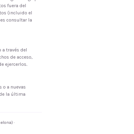
tos fuera del
os (incluido el
es consultar la
 a través del
chos de acceso,
e ejercerlos.
s o a nuevas
de la última
celona
) ·