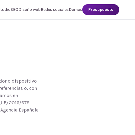
studio
SEO
Diseño web
Redes sociales
Demos
Presupuesto
dor o dispositivo
referencias o, con
izamos en
(UE) 2016/679
a Agencia Española