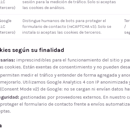
LLC
sesión para la medición de tráfico. Solo si aceptas
(tercero)
las cookies de análisis.
Google
Distingue humanos de bots para proteger el
Te
LLC
formulario de contacto (reCAPTCHA v3). Solo se
/
(tercero)
instala si aceptas las cookies de terceros.
se
okies según su finalidad
sarias:
imprescindibles para el funcionamiento del sitio y pa
as cookies. Están exentas de consentimiento y no pueden desa
permiten medir el tráfico y entender de forma agregada y an
a mejorarlo. Utilizamos Google Analytics 4 con IP anonimizada
Consent Mode v2) de Google: no se cargan ni envían datos has
eguridad:
gestionadas por proveedores externos. En nuestro c
roteger el formulario de contacto frente a envíos automatiza
eptas.
a