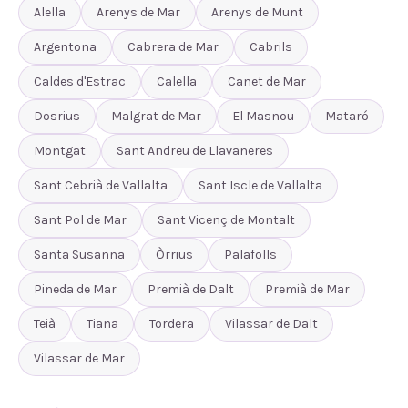
Alella
Arenys de Mar
Arenys de Munt
Argentona
Cabrera de Mar
Cabrils
Caldes d'Estrac
Calella
Canet de Mar
Dosrius
Malgrat de Mar
El Masnou
Mataró
Montgat
Sant Andreu de Llavaneres
Sant Cebrià de Vallalta
Sant Iscle de Vallalta
Sant Pol de Mar
Sant Vicenç de Montalt
Santa Susanna
Òrrius
Palafolls
Pineda de Mar
Premià de Dalt
Premià de Mar
Teià
Tiana
Tordera
Vilassar de Dalt
Vilassar de Mar