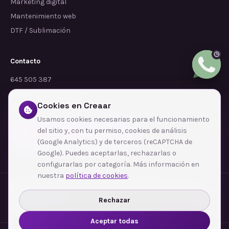
Marketing digital
Mantenimiento web
DTF / Sublimación
Contacto
645 505 387
info@dependalium.com
Cookies en Creaar
Mataró
(
Barcelona
)
Usamos cookies necesarias para el funcionamiento
del sitio y, con tu permiso, cookies de análisis
Déjanos tu reseña en Google
(Google Analytics) y de terceros (reCAPTCHA de
Google). Puedes aceptarlas, rechazarlas o
configurarlas por categoría. Más información en
nuestra
política de cookies
.
Zonas de cobertura
·
Barcelona
·
L'Hospitalet de Llobregat
·
Terrassa
·
Badalona
·
Sabadell
·
Tarragona
·
Mataró
·
Santa Coloma de Gramenet
·
Rechazar
Ver todas las zonas →
Aceptar todas