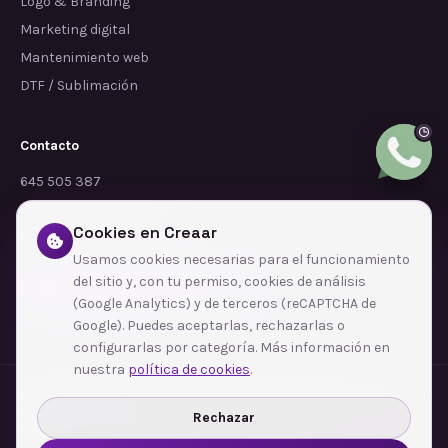
Logo & Branding
Marketing digital
Mantenimiento web
DTF / Sublimación
Contacto
645 505 387
info@dependalium.com
Cookies en Creaar
Mataró
(
Barcelona
)
Usamos cookies necesarias para el funcionamiento
del sitio y, con tu permiso, cookies de análisis
Déjanos tu reseña en Google
(Google Analytics) y de terceros (reCAPTCHA de
Google). Puedes aceptarlas, rechazarlas o
configurarlas por categoría. Más información en
nuestra
política de cookies
.
Zonas de cobertura
·
Barcelona
·
L'Hospitalet de Llobregat
·
Terrassa
·
Badalona
·
Sabadell
·
Tarragona
·
Mataró
·
Santa Coloma de Gramenet
·
Rechazar
Ver todas las zonas →