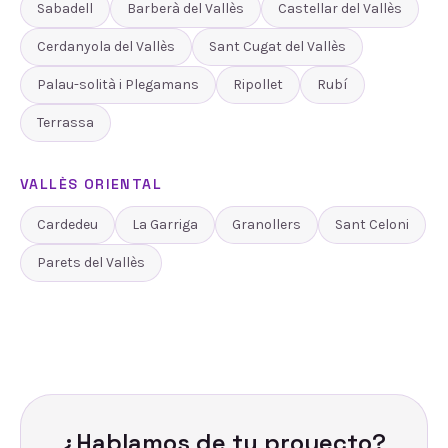
Sabadell
Barberà del Vallès
Castellar del Vallès
Cerdanyola del Vallès
Sant Cugat del Vallès
Palau-solità i Plegamans
Ripollet
Rubí
Terrassa
VALLÈS ORIENTAL
Cardedeu
La Garriga
Granollers
Sant Celoni
Parets del Vallès
¿Hablamos de tu proyecto?