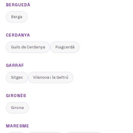
BERGUEDÀ
Berga
CERDANYA
Guils de Cerdanya
Puigcerdà
GARRAF
Sitges
Vilanova i la Geltrú
GIRONÈS
Girona
MARESME