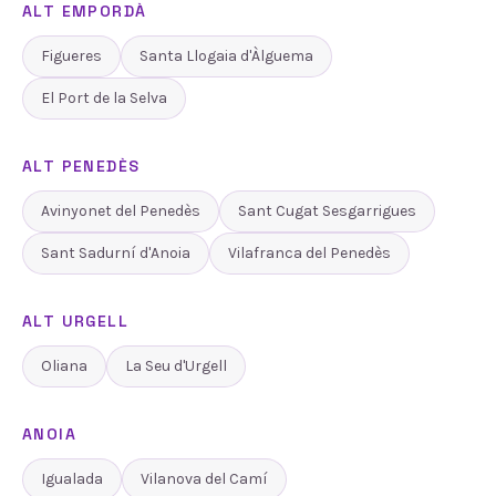
ALT EMPORDÀ
Figueres
Santa Llogaia d'Àlguema
El Port de la Selva
ALT PENEDÈS
Avinyonet del Penedès
Sant Cugat Sesgarrigues
Sant Sadurní d'Anoia
Vilafranca del Penedès
ALT URGELL
Oliana
La Seu d'Urgell
ANOIA
Igualada
Vilanova del Camí