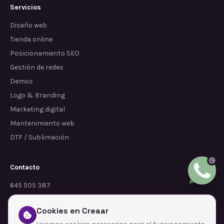
Servicios
Diseño web
Tienda online
Posicionamiento SEO
Gestión de redes
Demos
Logo & Branding
Marketing digital
Mantenimiento web
DTF / Sublimación
Contacto
645 505 387
info@dependalium.com
Cookies en Creaar
Mataró
(
Barcelona
)