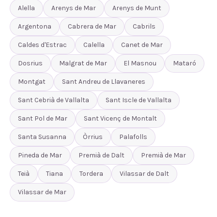
Alella
Arenys de Mar
Arenys de Munt
Argentona
Cabrera de Mar
Cabrils
Caldes d'Estrac
Calella
Canet de Mar
Dosrius
Malgrat de Mar
El Masnou
Mataró
Montgat
Sant Andreu de Llavaneres
Sant Cebrià de Vallalta
Sant Iscle de Vallalta
Sant Pol de Mar
Sant Vicenç de Montalt
Santa Susanna
Òrrius
Palafolls
Pineda de Mar
Premià de Dalt
Premià de Mar
Teià
Tiana
Tordera
Vilassar de Dalt
Vilassar de Mar