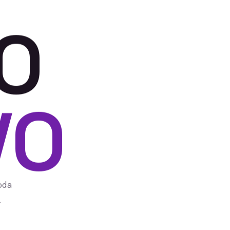
O
V
O
oda
.