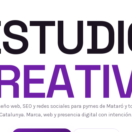
E
S
T
U
D
I
R
E
A
T
I
seño web, SEO y redes sociales para pymes de Mataró y t
Catalunya. Marca, web y presencia digital con intención