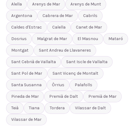
Alella
Arenys de Mar
Arenys de Munt
Argentona
Cabrera de Mar
Cabrils
Caldes d'Estrac
Calella
Canet de Mar
Dosrius
Malgrat de Mar
El Masnou
Mataró
Montgat
Sant Andreu de Llavaneres
Sant Cebrià de Vallalta
Sant Iscle de Vallalta
Sant Pol de Mar
Sant Vicenç de Montalt
Santa Susanna
Òrrius
Palafolls
Pineda de Mar
Premià de Dalt
Premià de Mar
Teià
Tiana
Tordera
Vilassar de Dalt
Vilassar de Mar