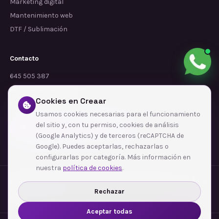
Marketing digital
Mantenimiento web
DTF / Sublimación
Contacto
645 505 387
info@dependalium.com
Cookies en Creaar
Mataró
(
Barcelona
)
Usamos cookies necesarias para el funcionamiento
del sitio y, con tu permiso, cookies de análisis
Déjanos tu reseña en Google
(Google Analytics) y de terceros (reCAPTCHA de
Google). Puedes aceptarlas, rechazarlas o
configurarlas por categoría. Más información en
nuestra
política de cookies
.
Zonas de cobertura
·
Barcelona
·
L'Hospitalet de Llobregat
·
Terrassa
·
Badalona
·
Sabadell
·
Tarragona
·
Mataró
·
Santa Coloma de Gramenet
·
Rechazar
Ver todas las zonas →
Aceptar todas