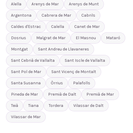
Alella
Arenys de Mar
Arenys de Munt
Argentona
Cabrera de Mar
Cabrils
Caldes d'Estrac
Calella
Canet de Mar
Dosrius
Malgrat de Mar
El Masnou
Mataró
Montgat
Sant Andreu de Llavaneres
Sant Cebrià de Vallalta
Sant Iscle de Vallalta
Sant Pol de Mar
Sant Vicenç de Montalt
Santa Susanna
Òrrius
Palafolls
Pineda de Mar
Premià de Dalt
Premià de Mar
Teià
Tiana
Tordera
Vilassar de Dalt
Vilassar de Mar