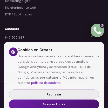
Marketing digital
Mantenimiento web
DTF / Sublimación
Contacto
645 505 387
info@dependalium.com
Cookies en Creaar
Mataró
(
Barcelona
)
Usamos cookies necesarias para el funcionamiento
del sitio y, con tu permiso, cookies de análisis
Déjanos tu reseña en Google
(Google Analytics) y de terceros (reCAPTCHA de
Google). Puedes aceptarlas, rechazarlas o
configurarlas por categoría. Más información en
nuestra
política de cookies
.
Zonas de cobertura
·
Barcelona
·
L'Hospitalet de Llobregat
·
Terrassa
·
Badalona
·
Sabadell
·
Tarragona
·
Mataró
·
Santa Coloma de Gramenet
·
Rechazar
Ver todas las zonas →
Aceptar todas