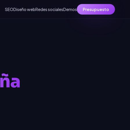
SEO
Diseño web
Redes sociales
Demos
Presupuesto
uña