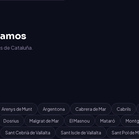
jamos
s de Cataluña.
Arenys de Munt
Argentona
Cabrera de Mar
Cabrils
Dosrius
Malgrat de Mar
El Masnou
Mataró
Montg
Sant Cebrià de Vallalta
Sant Iscle de Vallalta
Sant Pol de M