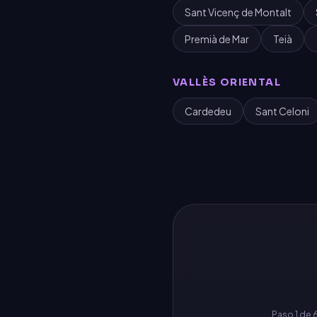
Sant Vicenç de Montalt
Premià de Mar
Teià
VALLÈS ORIENTAL
Cardedeu
Sant Celoni
Paso
1
de