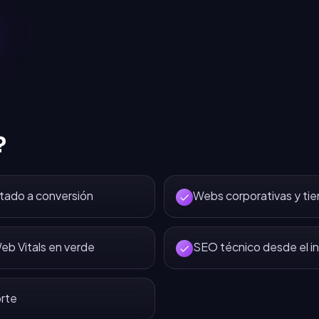
?
tado a conversión
Webs corporativas y tie
eb Vitals en verde
SEO técnico desde el in
rte