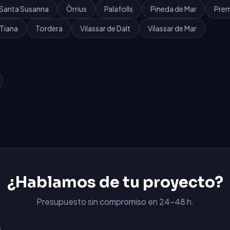
Santa Susanna
Òrrius
Palafolls
Pineda de Mar
Prem
Tiana
Tordera
Vilassar de Dalt
Vilassar de Mar
¿Hablamos de tu proyecto?
Presupuesto sin compromiso en 24-48 h.
6