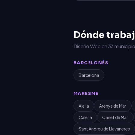
Dónde traba
Diseño Web
en
33
municipio
BARCELONÈS
Barcelona
MARESME
Alella
Arenys de Mar
Calella
Canet de Mar
Sant Andreu de Llavaneres