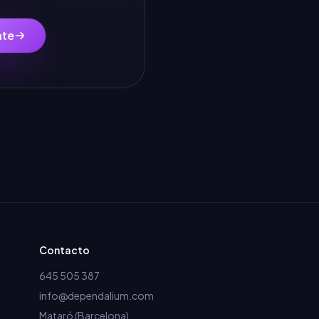
nte
Contacto
645 505 387
info@dependalium.com
Mataró
(
Barcelona
)