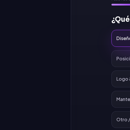
¿Qué
Diseñ
Posic
Logo 
Mante
Otro /