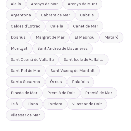
Alella
Arenys de Mar
Arenys de Munt
Argentona
Cabrera de Mar
Cabrils
Caldes d'Estrac
Calella
Canet de Mar
Dosrius
Malgrat de Mar
El Masnou
Mataró
Montgat
Sant Andreu de Llavaneres
Sant Cebrià de Vallalta
Sant Iscle de Vallalta
Sant Pol de Mar
Sant Vicenç de Montalt
Santa Susanna
Òrrius
Palafolls
Pineda de Mar
Premià de Dalt
Premià de Mar
Teià
Tiana
Tordera
Vilassar de Dalt
Vilassar de Mar