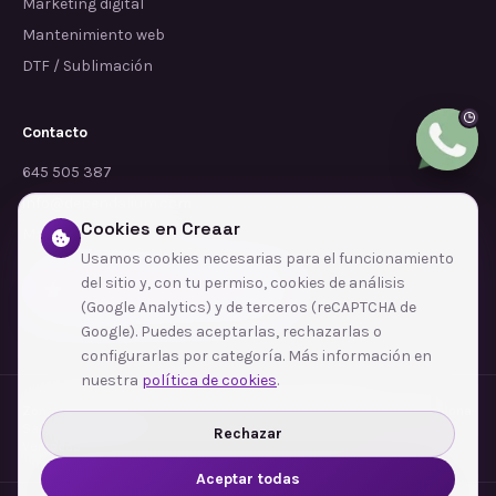
Marketing digital
Mantenimiento web
DTF / Sublimación
Contacto
645 505 387
info@dependalium.com
Cookies en Creaar
Mataró
(
Barcelona
)
Usamos cookies necesarias para el funcionamiento
del sitio y, con tu permiso, cookies de análisis
Déjanos tu reseña en Google
(Google Analytics) y de terceros (reCAPTCHA de
Google). Puedes aceptarlas, rechazarlas o
configurarlas por categoría. Más información en
nuestra
política de cookies
.
Zonas de cobertura
·
Barcelona
·
L'Hospitalet de Llobregat
·
Terrassa
·
Badalona
·
Sabadell
·
Tarragona
·
Mataró
·
Santa Coloma de Gramenet
·
Rechazar
Ver todas las zonas →
Aceptar todas