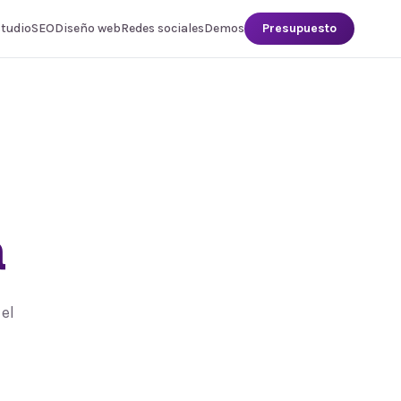
studio
SEO
Diseño web
Redes sociales
Demos
Presupuesto
a
el