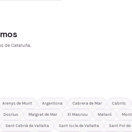
amos
s de Cataluña.
Arenys de Munt
Argentona
Cabrera de Mar
Cabrils
Dosrius
Malgrat de Mar
El Masnou
Mataró
Mont
Sant Cebrià de Vallalta
Sant Iscle de Vallalta
Sant Pol de