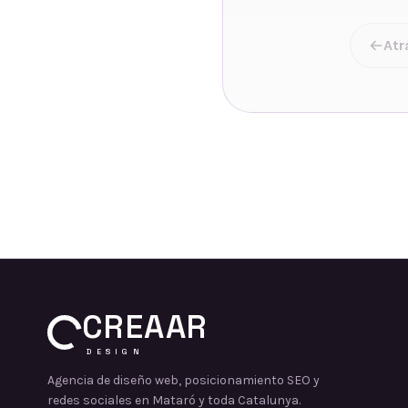
Atr
CREAAR
DESIGN
Agencia de diseño web, posicionamiento SEO y
redes sociales en Mataró y toda Catalunya.