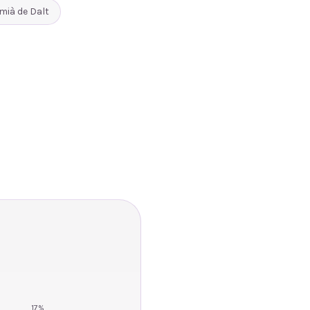
mià de Dalt
17
%