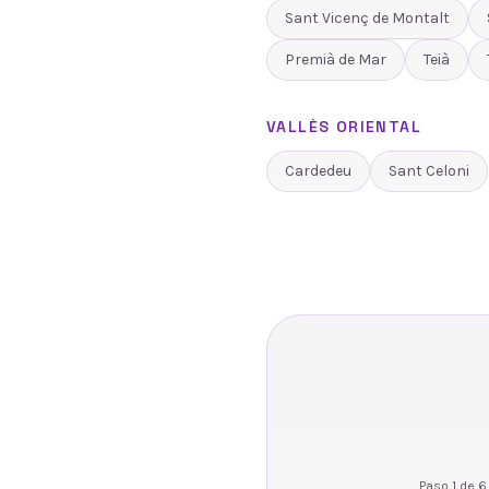
Sant Vicenç de Montalt
Premià de Mar
Teià
VALLÈS ORIENTAL
Cardedeu
Sant Celoni
Paso
1
de
6