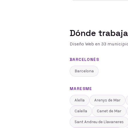
Dónde trabaj
Diseño Web
en
33
municipio
BARCELONÈS
Barcelona
MARESME
Alella
Arenys de Mar
Calella
Canet de Mar
Sant Andreu de Llavaneres