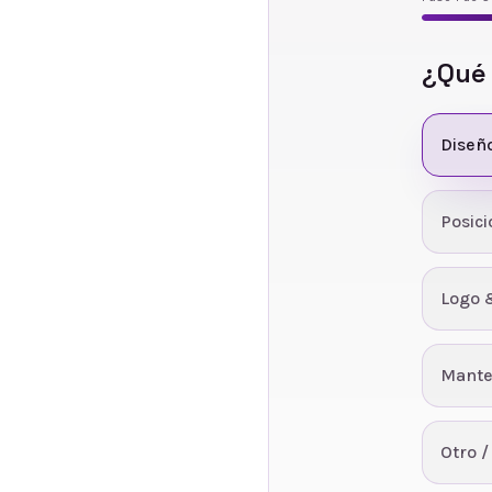
¿Qué
Diseñ
Posic
Logo 
Mante
Otro /