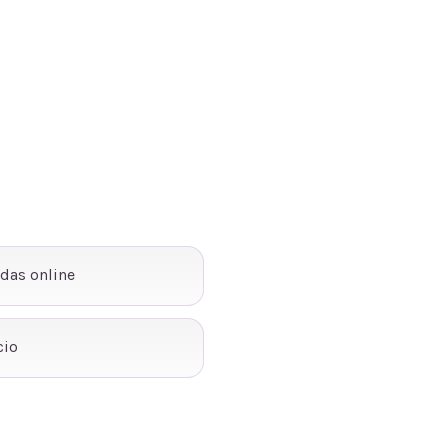
ndas online
cio