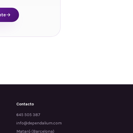
nte
Contacto
645 505 387
info@dependalium.com
Mataró
(
Barcelona
)