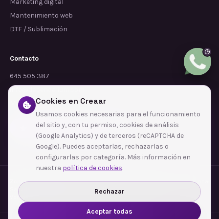
Marketing digital
Mantenimiento web
DTF / Sublimación
Contacto
645 505 387
info@dependalium.com
Cookies en Creaar
Mataró
(
Barcelona
)
Usamos cookies necesarias para el funcionamiento
del sitio y, con tu permiso, cookies de análisis
Déjanos tu reseña en Google
(Google Analytics) y de terceros (reCAPTCHA de
Google). Puedes aceptarlas, rechazarlas o
configurarlas por categoría. Más información en
nuestra
política de cookies
.
Zonas de cobertura
·
Barcelona
·
L'Hospitalet de Llobregat
·
Terrassa
·
Badalona
·
Sabadell
·
Tarragona
·
Mataró
·
Santa Coloma de Gramenet
·
Rechazar
Ver todas las zonas →
Aceptar todas