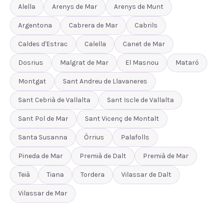
Alella
Arenys de Mar
Arenys de Munt
Argentona
Cabrera de Mar
Cabrils
Caldes d'Estrac
Calella
Canet de Mar
Dosrius
Malgrat de Mar
El Masnou
Mataró
Montgat
Sant Andreu de Llavaneres
Sant Cebrià de Vallalta
Sant Iscle de Vallalta
Sant Pol de Mar
Sant Vicenç de Montalt
Santa Susanna
Òrrius
Palafolls
Pineda de Mar
Premià de Dalt
Premià de Mar
Teià
Tiana
Tordera
Vilassar de Dalt
Vilassar de Mar