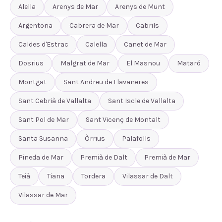
Alella
Arenys de Mar
Arenys de Munt
Argentona
Cabrera de Mar
Cabrils
Caldes d'Estrac
Calella
Canet de Mar
Dosrius
Malgrat de Mar
El Masnou
Mataró
Montgat
Sant Andreu de Llavaneres
Sant Cebrià de Vallalta
Sant Iscle de Vallalta
Sant Pol de Mar
Sant Vicenç de Montalt
Santa Susanna
Òrrius
Palafolls
Pineda de Mar
Premià de Dalt
Premià de Mar
Teià
Tiana
Tordera
Vilassar de Dalt
Vilassar de Mar