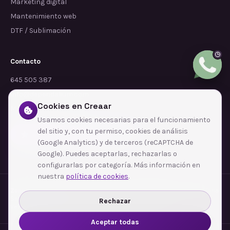
Marketing digital
Mantenimiento web
DTF / Sublimación
Contacto
645 505 387
info@dependalium.com
Cookies en Creaar
Mataró
(
Barcelona
)
Usamos cookies necesarias para el funcionamiento
del sitio y, con tu permiso, cookies de análisis
Déjanos tu reseña en Google
(Google Analytics) y de terceros (reCAPTCHA de
Google). Puedes aceptarlas, rechazarlas o
configurarlas por categoría. Más información en
nuestra
política de cookies
.
Zonas de cobertura
·
Barcelona
·
L'Hospitalet de Llobregat
·
Terrassa
·
Badalona
·
Sabadell
·
Tarragona
·
Mataró
·
Santa Coloma de Gramenet
·
Rechazar
Ver todas las zonas →
Aceptar todas