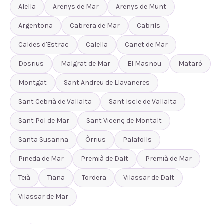
Alella
Arenys de Mar
Arenys de Munt
Argentona
Cabrera de Mar
Cabrils
Caldes d'Estrac
Calella
Canet de Mar
Dosrius
Malgrat de Mar
El Masnou
Mataró
Montgat
Sant Andreu de Llavaneres
Sant Cebrià de Vallalta
Sant Iscle de Vallalta
Sant Pol de Mar
Sant Vicenç de Montalt
Santa Susanna
Òrrius
Palafolls
Pineda de Mar
Premià de Dalt
Premià de Mar
Teià
Tiana
Tordera
Vilassar de Dalt
Vilassar de Mar