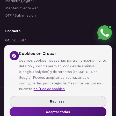
Marketing digital
Mantenimiento web
DTF / Sublimación
Contacto
645 505 387
info@dependalium.com
Cookies en Creaar
Mataró
(
Barcelona
)
Usamos cookies necesarias para el funcionamiento
del sitio y, con tu permiso, cookies de análisis
Déjanos tu reseña en Google
(Google Analytics) y de terceros (reCAPTCHA de
Google). Puedes aceptarlas, rechazarlas o
configurarlas por categoría. Más información en
nuestra
política de cookies
.
Zonas de cobertura
·
Barcelona
·
L'Hospitalet de Llobregat
·
Terrassa
·
Badalona
·
Sabadell
·
Tarragona
·
Mataró
·
Santa Coloma de Gramenet
·
Rechazar
Ver todas las zonas →
Aceptar todas