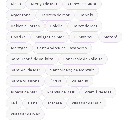
Alella
Arenys de Mar
Arenys de Munt
Argentona
Cabrera de Mar
Cabrils
Caldes d'Estrac
Calella
Canet de Mar
Dosrius
Malgrat de Mar
El Masnou
Mataró
Montgat
Sant Andreu de Llavaneres
Sant Cebrià de Vallalta
Sant Iscle de Vallalta
Sant Pol de Mar
Sant Vicenç de Montalt
Santa Susanna
Òrrius
Palafolls
Pineda de Mar
Premià de Dalt
Premià de Mar
Teià
Tiana
Tordera
Vilassar de Dalt
Vilassar de Mar