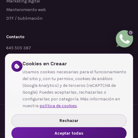
Marketing digital
Mantenimiento web
DTF / Sublimación
Contacto
645 505 387
info@dependalium.com
Cookies en Creaar
Mataró
(
Barcelona
)
Usamos cookies necesarias para el funcionamiento
del sitio y, con tu permiso, cookies de análisis
Déjanos tu reseña en Google
(Google Analytics) y de terceros (reCAPTCHA de
Google). Puedes aceptarlas, rechazarlas o
configurarlas por categoría. Más información en
nuestra
política de cookies
.
Zonas de cobertura
·
Barcelona
·
L'Hospitalet de Llobregat
·
Terrassa
·
Badalona
·
Sabadell
·
Tarragona
·
Mataró
·
Santa Coloma de Gramenet
·
Rechazar
Ver todas las zonas →
Aceptar todas