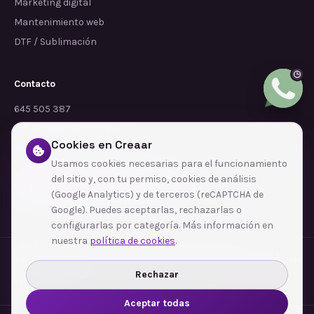
Marketing digital
Mantenimiento web
DTF / Sublimación
Contacto
645 505 387
info@dependalium.com
Cookies en Creaar
Mataró
(
Barcelona
)
Usamos cookies necesarias para el funcionamiento
del sitio y, con tu permiso, cookies de análisis
Déjanos tu reseña en Google
(Google Analytics) y de terceros (reCAPTCHA de
Google). Puedes aceptarlas, rechazarlas o
configurarlas por categoría. Más información en
nuestra
política de cookies
.
Zonas de cobertura
·
Barcelona
·
L'Hospitalet de Llobregat
·
Terrassa
·
Badalona
·
Sabadell
·
Tarragona
·
Mataró
·
Santa Coloma de Gramenet
·
Rechazar
Ver todas las zonas →
Aceptar todas