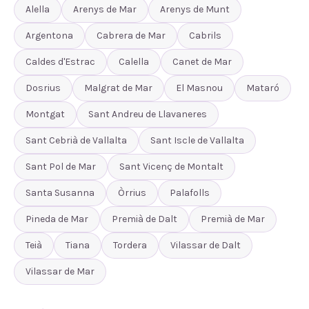
Alella
Arenys de Mar
Arenys de Munt
Argentona
Cabrera de Mar
Cabrils
Caldes d'Estrac
Calella
Canet de Mar
Dosrius
Malgrat de Mar
El Masnou
Mataró
Montgat
Sant Andreu de Llavaneres
Sant Cebrià de Vallalta
Sant Iscle de Vallalta
Sant Pol de Mar
Sant Vicenç de Montalt
Santa Susanna
Òrrius
Palafolls
Pineda de Mar
Premià de Dalt
Premià de Mar
Teià
Tiana
Tordera
Vilassar de Dalt
Vilassar de Mar