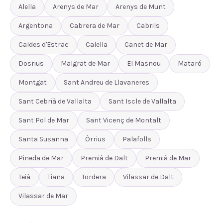
Alella
Arenys de Mar
Arenys de Munt
Argentona
Cabrera de Mar
Cabrils
Caldes d'Estrac
Calella
Canet de Mar
Dosrius
Malgrat de Mar
El Masnou
Mataró
Montgat
Sant Andreu de Llavaneres
Sant Cebrià de Vallalta
Sant Iscle de Vallalta
Sant Pol de Mar
Sant Vicenç de Montalt
Santa Susanna
Òrrius
Palafolls
Pineda de Mar
Premià de Dalt
Premià de Mar
Teià
Tiana
Tordera
Vilassar de Dalt
Vilassar de Mar