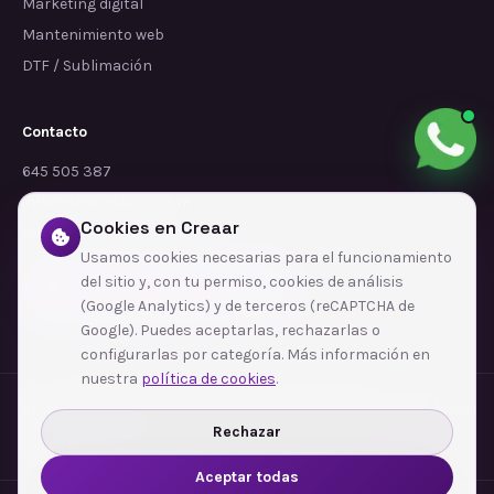
Marketing digital
Mantenimiento web
DTF / Sublimación
Contacto
645 505 387
info@dependalium.com
Cookies en Creaar
Mataró
(
Barcelona
)
Usamos cookies necesarias para el funcionamiento
del sitio y, con tu permiso, cookies de análisis
Déjanos tu reseña en Google
(Google Analytics) y de terceros (reCAPTCHA de
Google). Puedes aceptarlas, rechazarlas o
configurarlas por categoría. Más información en
nuestra
política de cookies
.
Zonas de cobertura
·
Barcelona
·
L'Hospitalet de Llobregat
·
Terrassa
·
Badalona
·
Sabadell
·
Tarragona
·
Mataró
·
Santa Coloma de Gramenet
·
Rechazar
Ver todas las zonas →
Aceptar todas