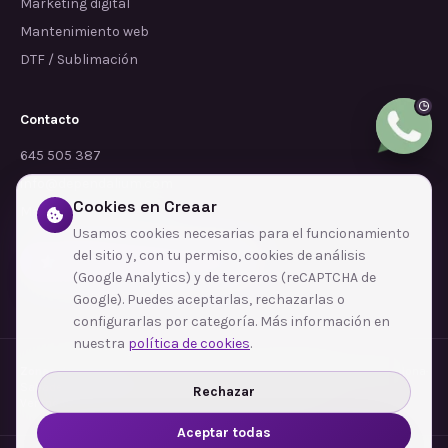
Marketing digital
Mantenimiento web
DTF / Sublimación
Contacto
645 505 387
info@dependalium.com
Cookies en Creaar
Mataró
(
Barcelona
)
Usamos cookies necesarias para el funcionamiento
del sitio y, con tu permiso, cookies de análisis
Déjanos tu reseña en Google
(Google Analytics) y de terceros (reCAPTCHA de
Google). Puedes aceptarlas, rechazarlas o
configurarlas por categoría. Más información en
nuestra
política de cookies
.
Zonas de cobertura
·
Barcelona
·
L'Hospitalet de Llobregat
·
Terrassa
·
Badalona
·
Sabadell
·
Tarragona
·
Mataró
·
Santa Coloma de Gramenet
·
Rechazar
Ver todas las zonas →
Aceptar todas