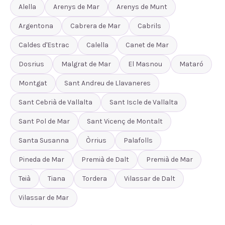
Alella
Arenys de Mar
Arenys de Munt
Argentona
Cabrera de Mar
Cabrils
Caldes d'Estrac
Calella
Canet de Mar
Dosrius
Malgrat de Mar
El Masnou
Mataró
Montgat
Sant Andreu de Llavaneres
Sant Cebrià de Vallalta
Sant Iscle de Vallalta
Sant Pol de Mar
Sant Vicenç de Montalt
Santa Susanna
Òrrius
Palafolls
Pineda de Mar
Premià de Dalt
Premià de Mar
Teià
Tiana
Tordera
Vilassar de Dalt
Vilassar de Mar