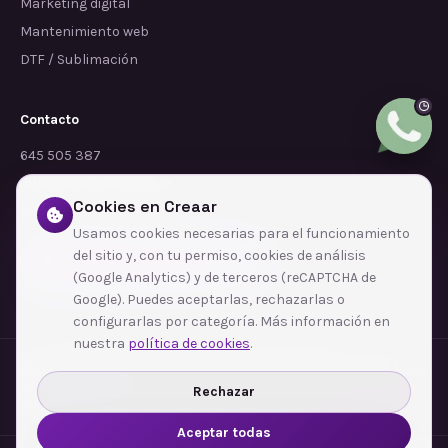
Marketing digital
Mantenimiento web
DTF / Sublimación
Contacto
645 505 387
info@dependalium.com
Cookies en Creaar
Mataró
(
Barcelona
)
Usamos cookies necesarias para el funcionamiento
del sitio y, con tu permiso, cookies de análisis
Déjanos tu reseña en Google
(Google Analytics) y de terceros (reCAPTCHA de
Google). Puedes aceptarlas, rechazarlas o
configurarlas por categoría. Más información en
nuestra
política de cookies
.
Zonas de cobertura
·
Barcelona
·
L'Hospitalet de Llobregat
·
Terrassa
·
Badalona
·
Sabadell
·
Tarragona
·
Mataró
·
Santa Coloma de Gramenet
·
Rechazar
Ver todas las zonas →
Aceptar todas