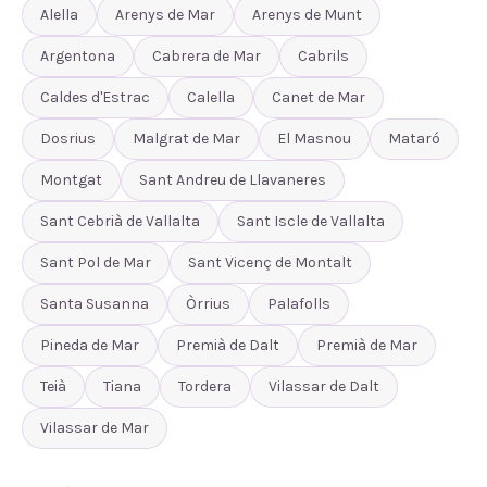
Alella
Arenys de Mar
Arenys de Munt
Argentona
Cabrera de Mar
Cabrils
Caldes d'Estrac
Calella
Canet de Mar
Dosrius
Malgrat de Mar
El Masnou
Mataró
Montgat
Sant Andreu de Llavaneres
Sant Cebrià de Vallalta
Sant Iscle de Vallalta
Sant Pol de Mar
Sant Vicenç de Montalt
Santa Susanna
Òrrius
Palafolls
Pineda de Mar
Premià de Dalt
Premià de Mar
Teià
Tiana
Tordera
Vilassar de Dalt
Vilassar de Mar