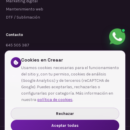
Marketing digital
Mantenimiento web
DTF / Sublimación
Contacto
645 505 387
info@dependalium.com
Cookies en Creaar
Mataró
(
Barcelona
)
Usamos cookies necesarias para el funcionamiento
del sitio y, con tu permiso, cookies de análisis
Déjanos tu reseña en Google
(Google Analytics) y de terceros (reCAPTCHA de
Google). Puedes aceptarlas, rechazarlas o
configurarlas por categoría. Más información en
nuestra
política de cookies
.
Zonas de cobertura
·
Barcelona
·
L'Hospitalet de Llobregat
·
Terrassa
·
Badalona
·
Sabadell
·
Tarragona
·
Mataró
·
Santa Coloma de Gramenet
·
Rechazar
Ver todas las zonas →
Aceptar todas