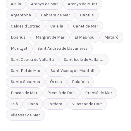
Alella
Arenys de Mar
Arenys de Munt
Argentona
Cabrera de Mar
Cabrils
Caldes d'Estrac
Calella
Canet de Mar
Dosrius
Malgrat de Mar
El Masnou
Mataró
Montgat
Sant Andreu de Llavaneres
Sant Cebrià de Vallalta
Sant Iscle de Vallalta
Sant Pol de Mar
Sant Vicenç de Montalt
Santa Susanna
Òrrius
Palafolls
Pineda de Mar
Premià de Dalt
Premià de Mar
Teià
Tiana
Tordera
Vilassar de Dalt
Vilassar de Mar