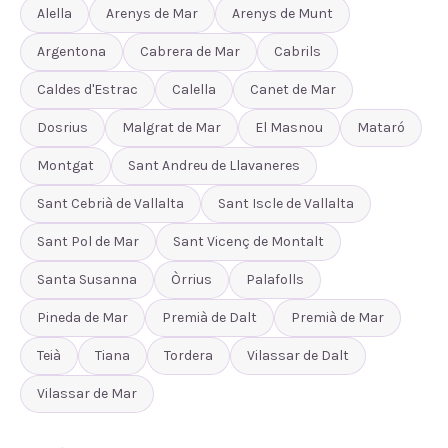
Alella
Arenys de Mar
Arenys de Munt
Argentona
Cabrera de Mar
Cabrils
Caldes d'Estrac
Calella
Canet de Mar
Dosrius
Malgrat de Mar
El Masnou
Mataró
Montgat
Sant Andreu de Llavaneres
Sant Cebrià de Vallalta
Sant Iscle de Vallalta
Sant Pol de Mar
Sant Vicenç de Montalt
Santa Susanna
Òrrius
Palafolls
Pineda de Mar
Premià de Dalt
Premià de Mar
Teià
Tiana
Tordera
Vilassar de Dalt
Vilassar de Mar