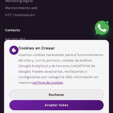
Marketing digital
Mantenimiento web
DTF / Sublimación
Contacto
645 505 387
info@dependalium.com
Cookies en Creaar
Mataró
(
Barcelona
)
Usamos cookies necesarias para el funcionamiento
del sitio y, con tu permiso, cookies de análisis
(Google Analytics) y de terceros (reCAPTCHA de
Déjanos tu reseña en Google
Google). Puedes aceptarlas, rechazarlas o
configurarlas por categoría. Más información en
nuestra
política de cookies
.
Zonas de cobertura
·
Barcelona
·
Terrassa
·
Sabadell
·
Mataró
·
Girona
·
Rechazar
Sant Cugat del Vallès
·
Manresa
·
Granollers
·
Ver todas las zonas →
Aceptar todas