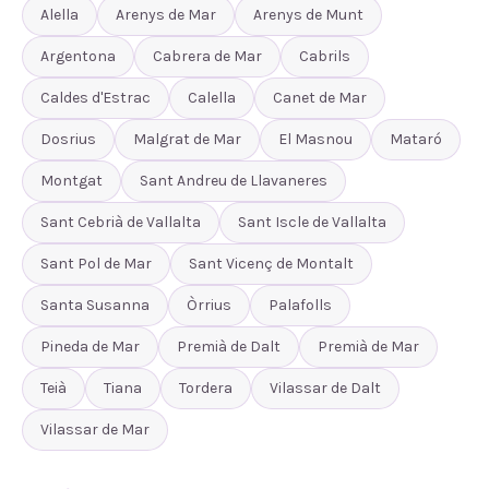
Alella
Arenys de Mar
Arenys de Munt
Argentona
Cabrera de Mar
Cabrils
Caldes d'Estrac
Calella
Canet de Mar
Dosrius
Malgrat de Mar
El Masnou
Mataró
Montgat
Sant Andreu de Llavaneres
Sant Cebrià de Vallalta
Sant Iscle de Vallalta
Sant Pol de Mar
Sant Vicenç de Montalt
Santa Susanna
Òrrius
Palafolls
Pineda de Mar
Premià de Dalt
Premià de Mar
Teià
Tiana
Tordera
Vilassar de Dalt
Vilassar de Mar