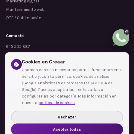
Marketing digital
Mantenimiento web
DTF / Sublimación
Contacto
645 505 387
info@dependalium.com
Cookies en Creaar
Mataró
(
Barcelona
)
Usamos cookies necesarias para el funcionamiento
del sitio y, con tu permiso, cookies de análisis
Déjanos tu reseña en Google
(Google Analytics) y de terceros (reCAPTCHA de
Google). Puedes aceptarlas, rechazarlas o
configurarlas por categoría. Más información en
nuestra
política de cookies
.
Zonas de cobertura
·
Barcelona
·
L'Hospitalet de Llobregat
·
Terrassa
·
Badalona
·
Sabadell
·
Tarragona
·
Mataró
·
Santa Coloma de Gramenet
·
Rechazar
Ver todas las zonas →
Aceptar todas