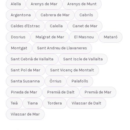
Alella
Arenys de Mar
Arenys de Munt
Argentona
Cabrera de Mar
Cabrils
Caldes d'Estrac
Calella
Canet de Mar
Dosrius
Malgrat de Mar
El Masnou
Mataró
Montgat
Sant Andreu de Llavaneres
Sant Cebrià de Vallalta
Sant Iscle de Vallalta
Sant Pol de Mar
Sant Vicenç de Montalt
Santa Susanna
Òrrius
Palafolls
Pineda de Mar
Premià de Dalt
Premià de Mar
Teià
Tiana
Tordera
Vilassar de Dalt
Vilassar de Mar