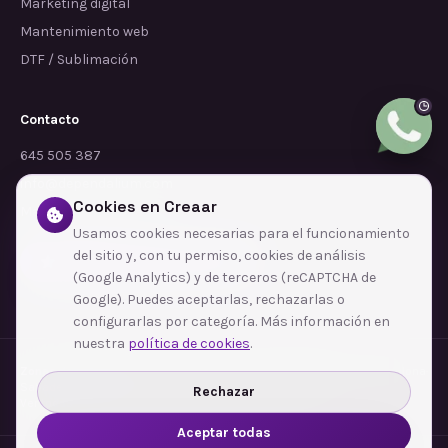
Marketing digital
Mantenimiento web
DTF / Sublimación
Contacto
645 505 387
info@dependalium.com
Cookies en Creaar
Mataró
(
Barcelona
)
Usamos cookies necesarias para el funcionamiento
del sitio y, con tu permiso, cookies de análisis
Déjanos tu reseña en Google
(Google Analytics) y de terceros (reCAPTCHA de
Google). Puedes aceptarlas, rechazarlas o
configurarlas por categoría. Más información en
nuestra
política de cookies
.
Zonas de cobertura
·
Barcelona
·
L'Hospitalet de Llobregat
·
Terrassa
·
Badalona
·
Sabadell
·
Tarragona
·
Mataró
·
Santa Coloma de Gramenet
·
Rechazar
Ver todas las zonas →
Aceptar todas