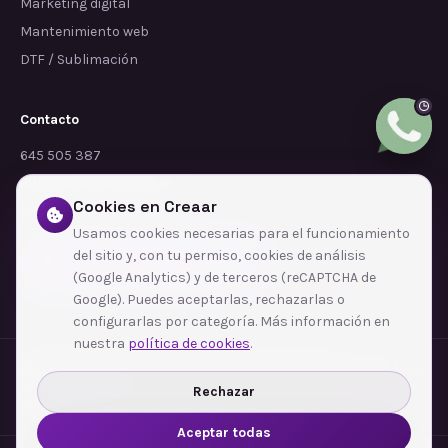
Marketing digital
Mantenimiento web
DTF / Sublimación
Contacto
645 505 387
info@dependalium.com
Cookies en Creaar
Mataró
(
Barcelona
)
Usamos cookies necesarias para el funcionamiento
del sitio y, con tu permiso, cookies de análisis
Déjanos tu reseña en Google
(Google Analytics) y de terceros (reCAPTCHA de
Google). Puedes aceptarlas, rechazarlas o
configurarlas por categoría. Más información en
nuestra
política de cookies
.
Zonas de cobertura
·
Barcelona
·
L'Hospitalet de Llobregat
·
Terrassa
·
Badalona
·
Sabadell
·
Tarragona
·
Mataró
·
Santa Coloma de Gramenet
·
Rechazar
Ver todas las zonas →
Aceptar todas