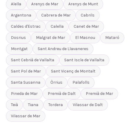
Alella
Arenys de Mar
Arenys de Munt
Argentona
Cabrera de Mar
Cabrils
Caldes d'Estrac
Calella
Canet de Mar
Dosrius
Malgrat de Mar
El Masnou
Mataró
Montgat
Sant Andreu de Llavaneres
Sant Cebrià de Vallalta
Sant Iscle de Vallalta
Sant Pol de Mar
Sant Vicenç de Montalt
Santa Susanna
Òrrius
Palafolls
Pineda de Mar
Premià de Dalt
Premià de Mar
Teià
Tiana
Tordera
Vilassar de Dalt
Vilassar de Mar