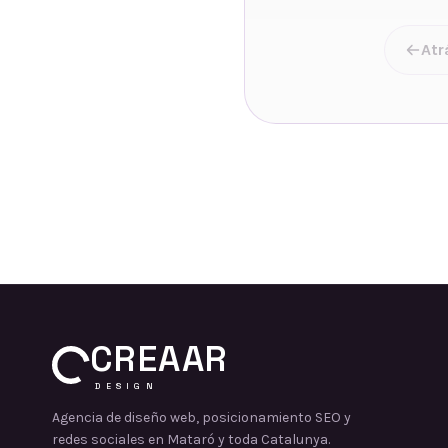
Atr
CREAAR
DESIGN
Agencia de diseño web, posicionamiento SEO y
redes sociales en Mataró y toda Catalunya.