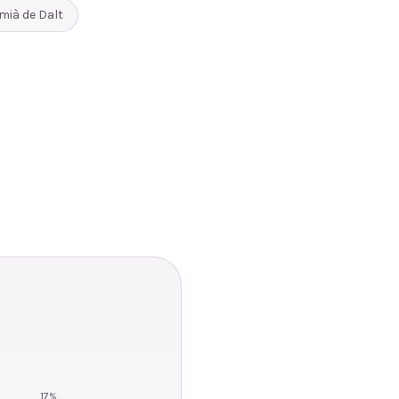
mià de Dalt
17
%