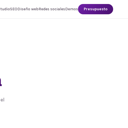
studio
SEO
Diseño web
Redes sociales
Demos
Presupuesto
a
el