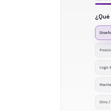
¿Qué
Diseñ
Posic
Logo 
Mante
Otro /