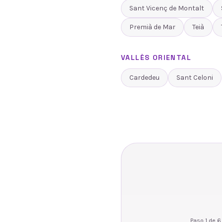
Sant Vicenç de Montalt
Premià de Mar
Teià
VALLÈS ORIENTAL
Cardedeu
Sant Celoni
Paso
1
de
6