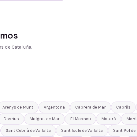
amos
s de Cataluña.
Arenys de Munt
Argentona
Cabrera de Mar
Cabrils
Dosrius
Malgrat de Mar
El Masnou
Mataró
Mont
Sant Cebrià de Vallalta
Sant Iscle de Vallalta
Sant Pol de