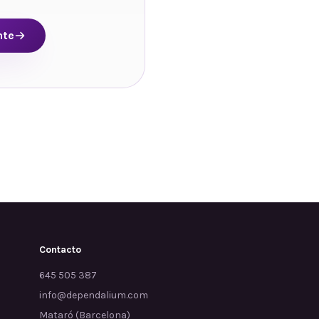
nte
Contacto
645 505 387
info@dependalium.com
Mataró
(
Barcelona
)