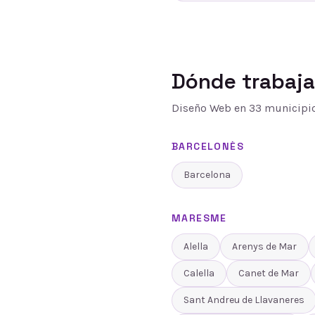
Dónde trabaj
Diseño Web
en
33
municipio
BARCELONÈS
Barcelona
MARESME
Alella
Arenys de Mar
Calella
Canet de Mar
Sant Andreu de Llavaneres