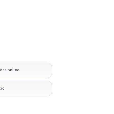
ndas online
cio