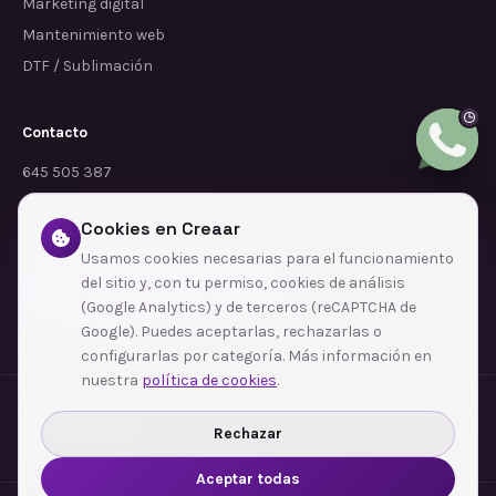
Marketing digital
Mantenimiento web
DTF / Sublimación
Contacto
645 505 387
info@dependalium.com
Cookies en Creaar
Mataró
(
Barcelona
)
Usamos cookies necesarias para el funcionamiento
del sitio y, con tu permiso, cookies de análisis
Déjanos tu reseña en Google
(Google Analytics) y de terceros (reCAPTCHA de
Google). Puedes aceptarlas, rechazarlas o
configurarlas por categoría. Más información en
nuestra
política de cookies
.
Zonas de cobertura
·
Barcelona
·
L'Hospitalet de Llobregat
·
Terrassa
·
Badalona
·
Sabadell
·
Tarragona
·
Mataró
·
Santa Coloma de Gramenet
·
Rechazar
Ver todas las zonas →
Aceptar todas