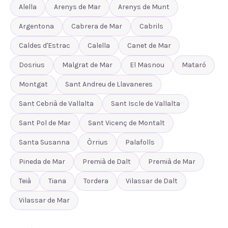
Alella
Arenys de Mar
Arenys de Munt
Argentona
Cabrera de Mar
Cabrils
Caldes d'Estrac
Calella
Canet de Mar
Dosrius
Malgrat de Mar
El Masnou
Mataró
Montgat
Sant Andreu de Llavaneres
Sant Cebrià de Vallalta
Sant Iscle de Vallalta
Sant Pol de Mar
Sant Vicenç de Montalt
Santa Susanna
Òrrius
Palafolls
Pineda de Mar
Premià de Dalt
Premià de Mar
Teià
Tiana
Tordera
Vilassar de Dalt
Vilassar de Mar