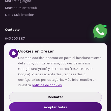
Marketing digital
Mantenimiento web
DTF / Sublimación
Contacto
645 505 387
info@dependalium.com
Cookies en Creaar
Mataró
(
Barcelona
)
Usamos cookies necesarias para el funcionamiento
del sitio y, con tu permiso, cookies de análisis
Déjanos tu reseña en Google
(Google Analytics) y de terceros (reCAPTCHA de
Google). Puedes aceptarlas, rechazarlas o
configurarlas por categoría. Más información en
nuestra
política de cookies
.
Zonas de cobertura
·
Barcelona
·
L'Hospitalet de Llobregat
·
Terrassa
·
Badalona
·
Sabadell
·
Tarragona
·
Mataró
·
Santa Coloma de Gramenet
·
Rechazar
Ver todas las zonas →
Aceptar todas