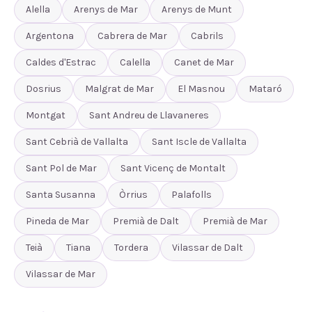
Alella
Arenys de Mar
Arenys de Munt
Argentona
Cabrera de Mar
Cabrils
Caldes d'Estrac
Calella
Canet de Mar
Dosrius
Malgrat de Mar
El Masnou
Mataró
Montgat
Sant Andreu de Llavaneres
Sant Cebrià de Vallalta
Sant Iscle de Vallalta
Sant Pol de Mar
Sant Vicenç de Montalt
Santa Susanna
Òrrius
Palafolls
Pineda de Mar
Premià de Dalt
Premià de Mar
Teià
Tiana
Tordera
Vilassar de Dalt
Vilassar de Mar