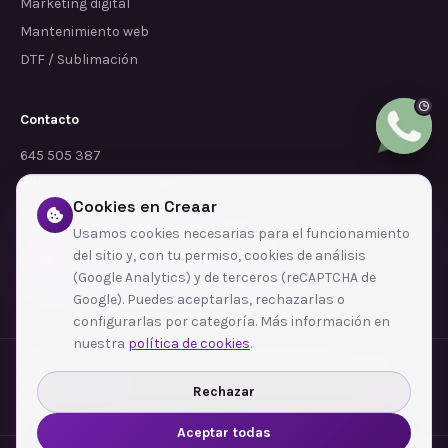
Marketing digital
Mantenimiento web
DTF / Sublimación
Contacto
645 505 387
info@dependalium.com
Cookies en Creaar
Mataró
(
Barcelona
)
Usamos cookies necesarias para el funcionamiento
del sitio y, con tu permiso, cookies de análisis
Déjanos tu reseña en Google
(Google Analytics) y de terceros (reCAPTCHA de
Google). Puedes aceptarlas, rechazarlas o
configurarlas por categoría. Más información en
nuestra
política de cookies
.
Zonas de cobertura
·
Barcelona
·
L'Hospitalet de Llobregat
·
Terrassa
·
Badalona
·
Sabadell
·
Tarragona
·
Mataró
·
Santa Coloma de Gramenet
·
Rechazar
Ver todas las zonas →
Aceptar todas