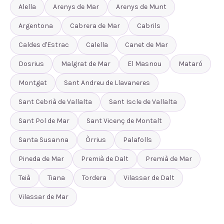
Alella
Arenys de Mar
Arenys de Munt
Argentona
Cabrera de Mar
Cabrils
Caldes d'Estrac
Calella
Canet de Mar
Dosrius
Malgrat de Mar
El Masnou
Mataró
Montgat
Sant Andreu de Llavaneres
Sant Cebrià de Vallalta
Sant Iscle de Vallalta
Sant Pol de Mar
Sant Vicenç de Montalt
Santa Susanna
Òrrius
Palafolls
Pineda de Mar
Premià de Dalt
Premià de Mar
Teià
Tiana
Tordera
Vilassar de Dalt
Vilassar de Mar