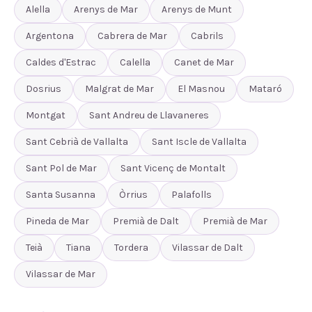
Alella
Arenys de Mar
Arenys de Munt
Argentona
Cabrera de Mar
Cabrils
Caldes d'Estrac
Calella
Canet de Mar
Dosrius
Malgrat de Mar
El Masnou
Mataró
Montgat
Sant Andreu de Llavaneres
Sant Cebrià de Vallalta
Sant Iscle de Vallalta
Sant Pol de Mar
Sant Vicenç de Montalt
Santa Susanna
Òrrius
Palafolls
Pineda de Mar
Premià de Dalt
Premià de Mar
Teià
Tiana
Tordera
Vilassar de Dalt
Vilassar de Mar