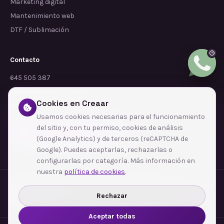
Marketing digital
Mantenimiento web
DTF / Sublimación
Contacto
645 505 387
info@dependalium.com
Cookies en Creaar
Mataró
(
Barcelona
)
Usamos cookies necesarias para el funcionamiento
del sitio y, con tu permiso, cookies de análisis
Déjanos tu reseña en Google
(Google Analytics) y de terceros (reCAPTCHA de
Google). Puedes aceptarlas, rechazarlas o
configurarlas por categoría. Más información en
nuestra
política de cookies
.
Zonas de cobertura
·
Barcelona
·
L'Hospitalet de Llobregat
·
Terrassa
·
Badalona
·
Sabadell
·
Tarragona
·
Mataró
·
Santa Coloma de Gramenet
·
Rechazar
Ver todas las zonas →
Aceptar todas