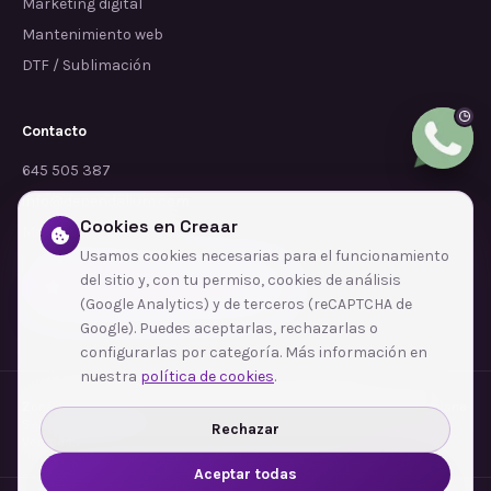
Marketing digital
Mantenimiento web
DTF / Sublimación
Contacto
645 505 387
info@dependalium.com
Cookies en Creaar
Mataró
(
Barcelona
)
Usamos cookies necesarias para el funcionamiento
del sitio y, con tu permiso, cookies de análisis
Déjanos tu reseña en Google
(Google Analytics) y de terceros (reCAPTCHA de
Google). Puedes aceptarlas, rechazarlas o
configurarlas por categoría. Más información en
nuestra
política de cookies
.
Zonas de cobertura
·
Barcelona
·
L'Hospitalet de Llobregat
·
Terrassa
·
Badalona
·
Sabadell
·
Tarragona
·
Mataró
·
Santa Coloma de Gramenet
·
Rechazar
Ver todas las zonas →
Aceptar todas