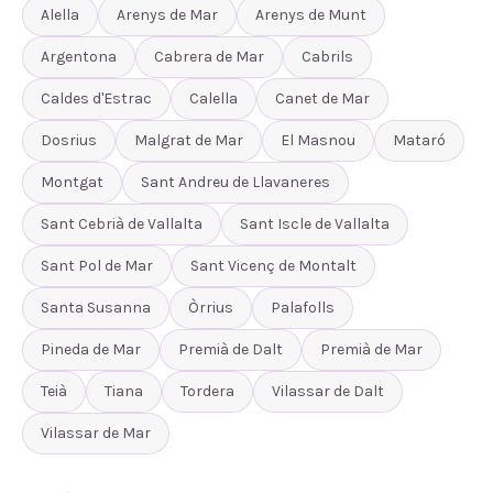
Alella
Arenys de Mar
Arenys de Munt
Argentona
Cabrera de Mar
Cabrils
Caldes d'Estrac
Calella
Canet de Mar
Dosrius
Malgrat de Mar
El Masnou
Mataró
Montgat
Sant Andreu de Llavaneres
Sant Cebrià de Vallalta
Sant Iscle de Vallalta
Sant Pol de Mar
Sant Vicenç de Montalt
Santa Susanna
Òrrius
Palafolls
Pineda de Mar
Premià de Dalt
Premià de Mar
Teià
Tiana
Tordera
Vilassar de Dalt
Vilassar de Mar