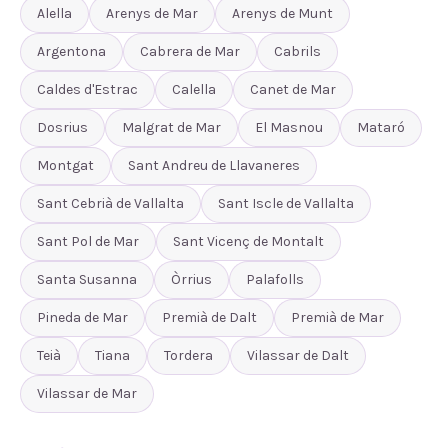
Alella
Arenys de Mar
Arenys de Munt
Argentona
Cabrera de Mar
Cabrils
Caldes d'Estrac
Calella
Canet de Mar
Dosrius
Malgrat de Mar
El Masnou
Mataró
Montgat
Sant Andreu de Llavaneres
Sant Cebrià de Vallalta
Sant Iscle de Vallalta
Sant Pol de Mar
Sant Vicenç de Montalt
Santa Susanna
Òrrius
Palafolls
Pineda de Mar
Premià de Dalt
Premià de Mar
Teià
Tiana
Tordera
Vilassar de Dalt
Vilassar de Mar