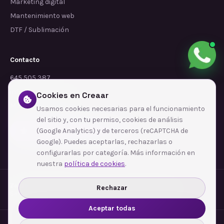
Marketing digital
Mantenimiento web
DTF / Sublimación
Contacto
645 505 387
info@dependalium.com
Cookies en Creaar
Mataró
(
Barcelona
)
Usamos cookies necesarias para el funcionamiento
del sitio y, con tu permiso, cookies de análisis
(Google Analytics) y de terceros (reCAPTCHA de
Déjanos tu reseña en Google
Google). Puedes aceptarlas, rechazarlas o
configurarlas por categoría. Más información en
nuestra
política de cookies
.
Zonas de cobertura
·
Barcelona
·
Terrassa
·
Sabadell
·
Mataró
·
Girona
·
Rechazar
Sant Cugat del Vallès
·
Manresa
·
Granollers
·
Ver todas las zonas →
Aceptar todas