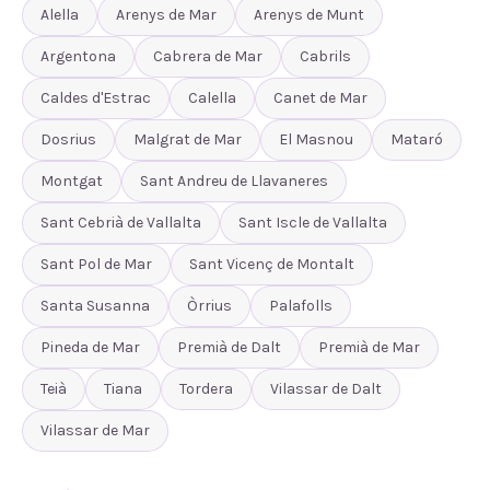
Alella
Arenys de Mar
Arenys de Munt
Argentona
Cabrera de Mar
Cabrils
Caldes d'Estrac
Calella
Canet de Mar
Dosrius
Malgrat de Mar
El Masnou
Mataró
Montgat
Sant Andreu de Llavaneres
Sant Cebrià de Vallalta
Sant Iscle de Vallalta
Sant Pol de Mar
Sant Vicenç de Montalt
Santa Susanna
Òrrius
Palafolls
Pineda de Mar
Premià de Dalt
Premià de Mar
Teià
Tiana
Tordera
Vilassar de Dalt
Vilassar de Mar