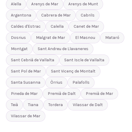
Alella
Arenys de Mar
Arenys de Munt
Argentona
Cabrera de Mar
Cabrils
Caldes d'Estrac
Calella
Canet de Mar
Dosrius
Malgrat de Mar
El Masnou
Mataró
Montgat
Sant Andreu de Llavaneres
Sant Cebrià de Vallalta
Sant Iscle de Vallalta
Sant Pol de Mar
Sant Vicenç de Montalt
Santa Susanna
Òrrius
Palafolls
Pineda de Mar
Premià de Dalt
Premià de Mar
Teià
Tiana
Tordera
Vilassar de Dalt
Vilassar de Mar