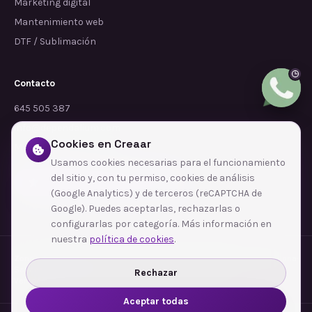
Marketing digital
Mantenimiento web
DTF / Sublimación
Contacto
645 505 387
info@dependalium.com
Cookies en Creaar
Mataró
(
Barcelona
)
Usamos cookies necesarias para el funcionamiento
del sitio y, con tu permiso, cookies de análisis
Déjanos tu reseña en Google
(Google Analytics) y de terceros (reCAPTCHA de
Google). Puedes aceptarlas, rechazarlas o
configurarlas por categoría. Más información en
nuestra
política de cookies
.
Zonas de cobertura
·
Barcelona
·
L'Hospitalet de Llobregat
·
Terrassa
·
Badalona
·
Sabadell
·
Tarragona
·
Mataró
·
Santa Coloma de Gramenet
·
Rechazar
Ver todas las zonas →
Aceptar todas