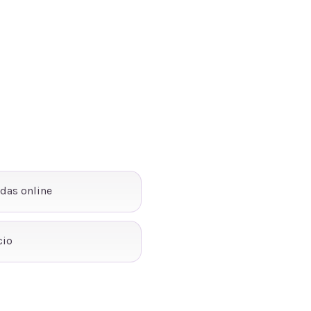
ndas online
cio