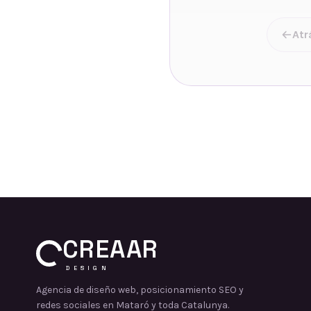
Atr
CREAAR
DESIGN
Agencia de diseño web, posicionamiento SEO y
redes sociales en Mataró y toda Catalunya.