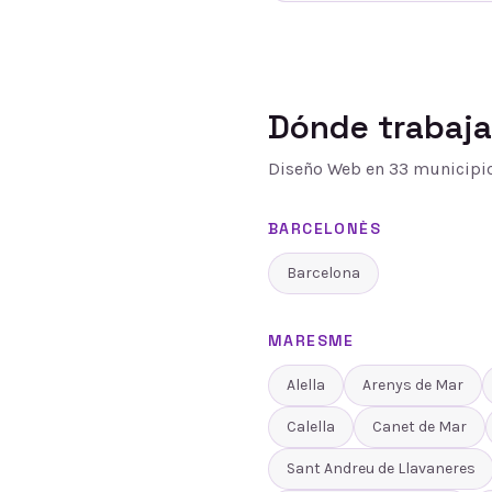
Dónde trabaj
Diseño Web
en
33
municipio
BARCELONÈS
Barcelona
MARESME
Alella
Arenys de Mar
Calella
Canet de Mar
Sant Andreu de Llavaneres