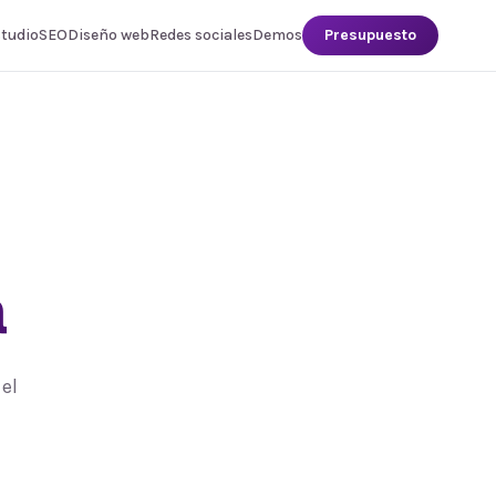
studio
SEO
Diseño web
Redes sociales
Demos
Presupuesto
a
el