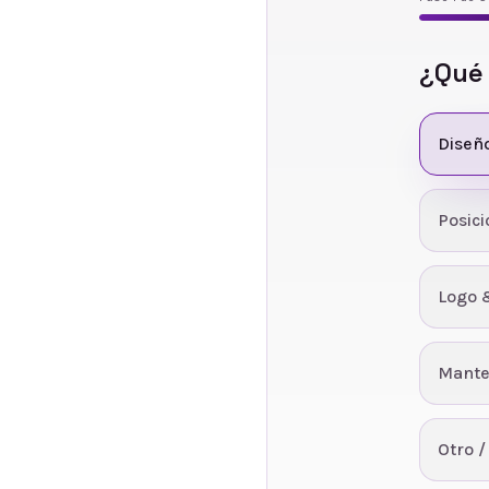
¿Qué
Diseñ
Posic
Logo 
Mante
Otro /