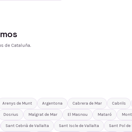
amos
s de Cataluña.
Arenys de Munt
Argentona
Cabrera de Mar
Cabrils
Dosrius
Malgrat de Mar
El Masnou
Mataró
Mont
Sant Cebrià de Vallalta
Sant Iscle de Vallalta
Sant Pol de