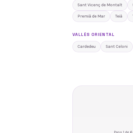
Sant Vicenç de Montalt
Premià de Mar
Teià
VALLÈS ORIENTAL
Cardedeu
Sant Celoni
Paso
1
de
6