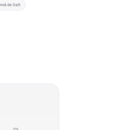
mià de Dalt
17
%