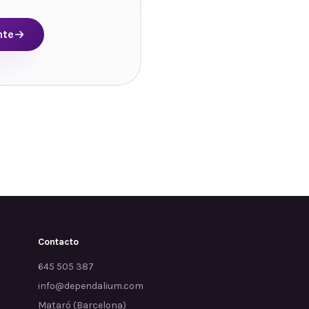
nte
Contacto
645 505 387
info@dependalium.com
Mataró
(
Barcelona
)