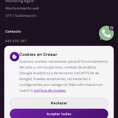
Marketing digital
Mantenimiento web
DTF / Sublimación
Contacto
645 505 387
info@dependalium.com
Cookies en Creaar
Mataró
(
Barcelona
)
Usamos cookies necesarias para el funcionamiento
del sitio y, con tu permiso, cookies de análisis
Déjanos tu reseña en Google
(Google Analytics) y de terceros (reCAPTCHA de
Google). Puedes aceptarlas, rechazarlas o
configurarlas por categoría. Más información en
nuestra
política de cookies
.
Zonas de cobertura
·
Barcelona
·
L'Hospitalet de Llobregat
·
Terrassa
·
Badalona
·
Sabadell
·
Tarragona
·
Mataró
·
Santa Coloma de Gramenet
·
Rechazar
Ver todas las zonas →
Aceptar todas