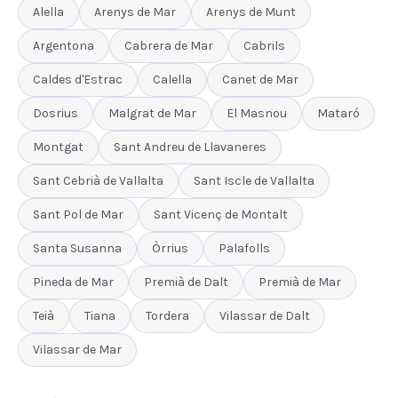
Alella
Arenys de Mar
Arenys de Munt
Argentona
Cabrera de Mar
Cabrils
Caldes d'Estrac
Calella
Canet de Mar
Dosrius
Malgrat de Mar
El Masnou
Mataró
Montgat
Sant Andreu de Llavaneres
Sant Cebrià de Vallalta
Sant Iscle de Vallalta
Sant Pol de Mar
Sant Vicenç de Montalt
Santa Susanna
Òrrius
Palafolls
Pineda de Mar
Premià de Dalt
Premià de Mar
Teià
Tiana
Tordera
Vilassar de Dalt
Vilassar de Mar