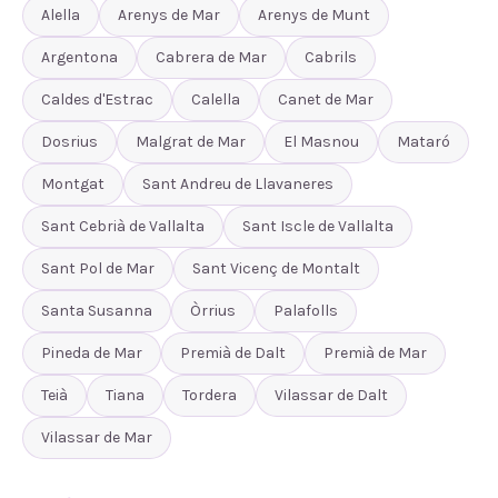
Alella
Arenys de Mar
Arenys de Munt
Argentona
Cabrera de Mar
Cabrils
Caldes d'Estrac
Calella
Canet de Mar
Dosrius
Malgrat de Mar
El Masnou
Mataró
Montgat
Sant Andreu de Llavaneres
Sant Cebrià de Vallalta
Sant Iscle de Vallalta
Sant Pol de Mar
Sant Vicenç de Montalt
Santa Susanna
Òrrius
Palafolls
Pineda de Mar
Premià de Dalt
Premià de Mar
Teià
Tiana
Tordera
Vilassar de Dalt
Vilassar de Mar