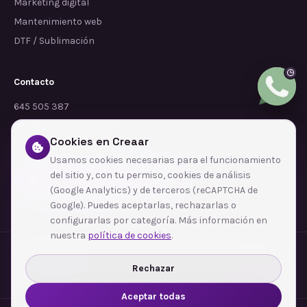
Marketing digital
Mantenimiento web
DTF / Sublimación
Contacto
645 505 387
info@dependalium.com
Cookies en Creaar
Mataró
(
Barcelona
)
Usamos cookies necesarias para el funcionamiento
del sitio y, con tu permiso, cookies de análisis
Déjanos tu reseña en Google
(Google Analytics) y de terceros (reCAPTCHA de
Google). Puedes aceptarlas, rechazarlas o
configurarlas por categoría. Más información en
nuestra
política de cookies
.
Zonas de cobertura
·
Barcelona
·
L'Hospitalet de Llobregat
·
Terrassa
·
Badalona
·
Sabadell
·
Tarragona
·
Mataró
·
Santa Coloma de Gramenet
·
Rechazar
Ver todas las zonas →
Aceptar todas