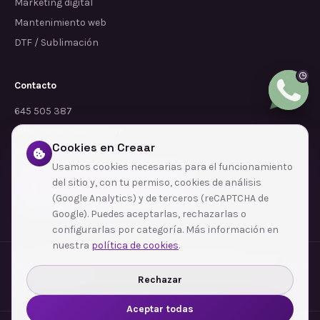
Marketing digital
Mantenimiento web
DTF / Sublimación
Contacto
645 505 387
info@dependalium.com
Cookies en Creaar
Mataró
(
Barcelona
)
Usamos cookies necesarias para el funcionamiento
del sitio y, con tu permiso, cookies de análisis
Déjanos tu reseña en Google
(Google Analytics) y de terceros (reCAPTCHA de
Google). Puedes aceptarlas, rechazarlas o
configurarlas por categoría. Más información en
nuestra
política de cookies
.
Zonas de cobertura
·
Barcelona
·
L'Hospitalet de Llobregat
·
Terrassa
·
Badalona
·
Sabadell
·
Tarragona
·
Mataró
·
Santa Coloma de Gramenet
·
Rechazar
Ver todas las zonas →
Aceptar todas