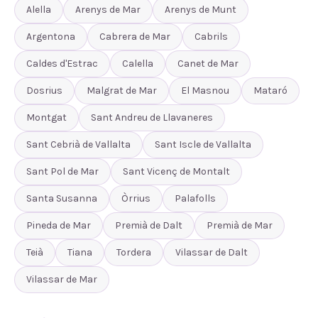
Alella
Arenys de Mar
Arenys de Munt
Argentona
Cabrera de Mar
Cabrils
Caldes d'Estrac
Calella
Canet de Mar
Dosrius
Malgrat de Mar
El Masnou
Mataró
Montgat
Sant Andreu de Llavaneres
Sant Cebrià de Vallalta
Sant Iscle de Vallalta
Sant Pol de Mar
Sant Vicenç de Montalt
Santa Susanna
Òrrius
Palafolls
Pineda de Mar
Premià de Dalt
Premià de Mar
Teià
Tiana
Tordera
Vilassar de Dalt
Vilassar de Mar