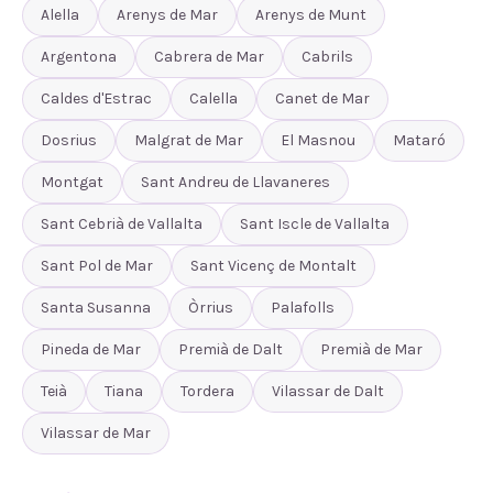
Alella
Arenys de Mar
Arenys de Munt
Argentona
Cabrera de Mar
Cabrils
Caldes d'Estrac
Calella
Canet de Mar
Dosrius
Malgrat de Mar
El Masnou
Mataró
Montgat
Sant Andreu de Llavaneres
Sant Cebrià de Vallalta
Sant Iscle de Vallalta
Sant Pol de Mar
Sant Vicenç de Montalt
Santa Susanna
Òrrius
Palafolls
Pineda de Mar
Premià de Dalt
Premià de Mar
Teià
Tiana
Tordera
Vilassar de Dalt
Vilassar de Mar