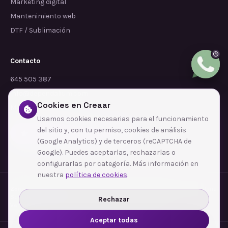
Marketing digital
Mantenimiento web
DTF / Sublimación
Contacto
645 505 387
info@dependalium.com
Cookies en Creaar
Mataró
(
Barcelona
)
Usamos cookies necesarias para el funcionamiento
del sitio y, con tu permiso, cookies de análisis
Déjanos tu reseña en Google
(Google Analytics) y de terceros (reCAPTCHA de
Google). Puedes aceptarlas, rechazarlas o
configurarlas por categoría. Más información en
nuestra
política de cookies
.
Zonas de cobertura
·
Barcelona
·
L'Hospitalet de Llobregat
·
Terrassa
·
Badalona
·
Sabadell
·
Tarragona
·
Mataró
·
Santa Coloma de Gramenet
·
Rechazar
Ver todas las zonas →
Aceptar todas