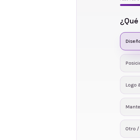
¿Qué
Diseñ
Posic
Logo 
Mante
Otro /