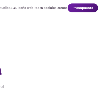
studio
SEO
Diseño web
Redes sociales
Demos
Presupuesto
a
el