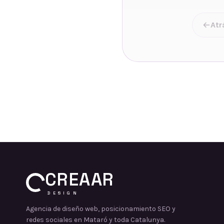
Atr
CREAAR
DESIGN
Agencia de diseño web, posicionamiento SEO y
redes sociales en Mataró y toda Catalunya.