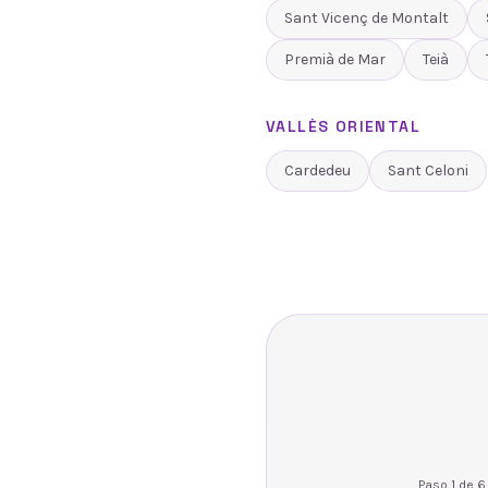
Sant Vicenç de Montalt
Premià de Mar
Teià
VALLÈS ORIENTAL
Cardedeu
Sant Celoni
Paso
1
de
6