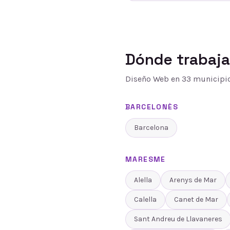
Dónde trabaj
Diseño Web
en
33
municipio
BARCELONÈS
Barcelona
MARESME
Alella
Arenys de Mar
Calella
Canet de Mar
Sant Andreu de Llavaneres