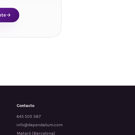
nte
Contacto
645 505 387
info@dependalium.com
Mataró
(
Barcelona
)