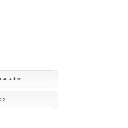
ndas online
cio