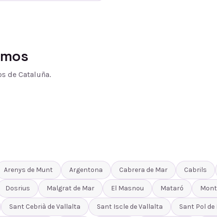
amos
s de Cataluña.
Arenys de Munt
Argentona
Cabrera de Mar
Cabrils
Dosrius
Malgrat de Mar
El Masnou
Mataró
Mont
Sant Cebrià de Vallalta
Sant Iscle de Vallalta
Sant Pol de