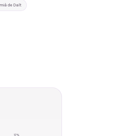
mià de Dalt
17
%