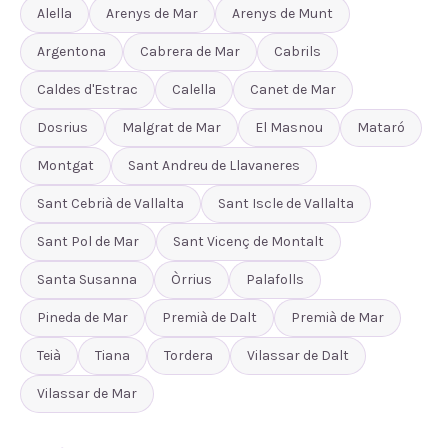
Alella
Arenys de Mar
Arenys de Munt
Argentona
Cabrera de Mar
Cabrils
Caldes d'Estrac
Calella
Canet de Mar
Dosrius
Malgrat de Mar
El Masnou
Mataró
Montgat
Sant Andreu de Llavaneres
Sant Cebrià de Vallalta
Sant Iscle de Vallalta
Sant Pol de Mar
Sant Vicenç de Montalt
Santa Susanna
Òrrius
Palafolls
Pineda de Mar
Premià de Dalt
Premià de Mar
Teià
Tiana
Tordera
Vilassar de Dalt
Vilassar de Mar