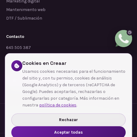
Marketing digital
Mantenimiento web
DTF / Sublimación
Contacto
645 505 387
info@dependalium.com
Cookies en Creaar
Mataró
(
Barcelona
)
Usamos cookies necesarias para el funcionamiento
del sitio y, con tu permiso, cookies de análisis
Déjanos tu reseña en Google
(Google Analytics) y de terceros (reCAPTCHA de
Google). Puedes aceptarlas, rechazarlas o
configurarlas por categoría. Más información en
nuestra
política de cookies
.
Zonas de cobertura
·
Barcelona
·
L'Hospitalet de Llobregat
·
Terrassa
·
Badalona
·
Sabadell
·
Tarragona
·
Mataró
·
Santa Coloma de Gramenet
·
Rechazar
Ver todas las zonas →
Aceptar todas