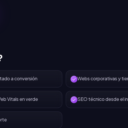
?
tado a conversión
Webs corporativas y tie
eb Vitals en verde
SEO técnico desde el in
rte