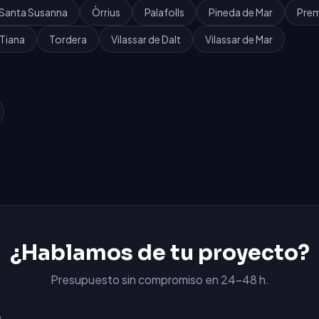
Santa Susanna
Òrrius
Palafolls
Pineda de Mar
Prem
Tiana
Tordera
Vilassar de Dalt
Vilassar de Mar
¿Hablamos de tu proyecto?
Presupuesto sin compromiso en 24-48 h.
6