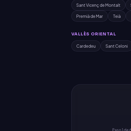
Sant Vicenç de Montalt
Premià de Mar
Teià
VALLÈS ORIENTAL
Cardedeu
Sant Celoni
Paso
1
de