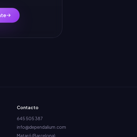
nte
Contacto
645 505 387
info@dependalium.com
Mataró
(
Barcelona
)