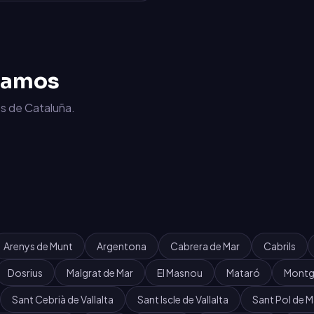
jamos
s de Cataluña.
Arenys de Munt
Argentona
Cabrera de Mar
Cabrils
Dosrius
Malgrat de Mar
El Masnou
Mataró
Montg
Sant Cebrià de Vallalta
Sant Iscle de Vallalta
Sant Pol de M