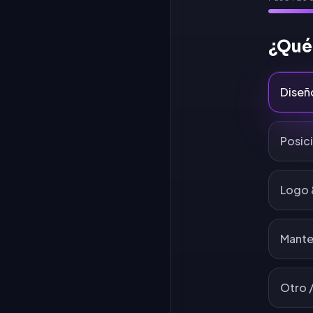
¿Qué
Diseñ
Posic
Logo 
Mante
Otro /