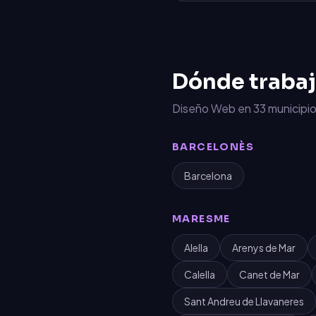
Dónde traba
Diseño Web
en
33
municipio
BARCELONÈS
Barcelona
MARESME
Alella
Arenys de Mar
Calella
Canet de Mar
Sant Andreu de Llavaneres