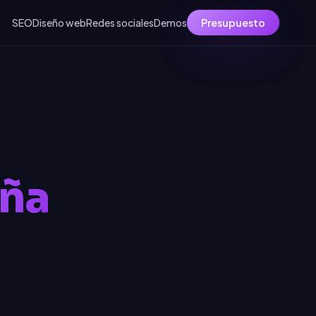
SEO
Diseño web
Redes sociales
Demos
Presupuesto
uña