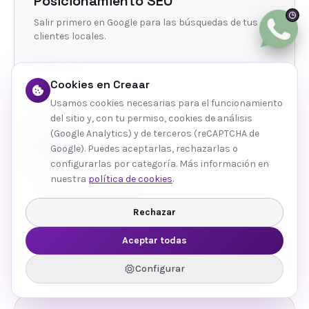
Posicionamiento SEO
Salir primero en Google para las búsquedas de tus
clientes locales.
Ver más
Cookies en Creaar
Usamos cookies necesarias para el funcionamiento
del sitio y, con tu permiso, cookies de análisis
(Google Analytics) y de terceros (reCAPTCHA de
Google). Puedes aceptarlas, rechazarlas o
configurarlas por categoría. Más información en
nuestra
política de cookies
.
Gestión de Redes
Contenido y community management que conecta
Rechazar
con tu público.
Aceptar todas
Ver más
Configurar