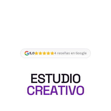
5,0
4
reseñas en Google
E
S
T
U
D
I
O
C
R
E
A
T
I
V
O