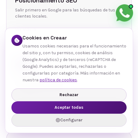
Posicionamiento SEO
Salir primero en Google para las búsquedas de tus
clientes locales.
Ver más
Cookies en Creaar
Usamos cookies necesarias para el funcionamiento
del sitio y, con tu permiso, cookies de análisis
(Google Analytics) y de terceros (reCAPTCHA de
Google). Puedes aceptarlas, rechazarlas o
configurarlas por categoría. Más información en
nuestra
política de cookies
.
Gestión de Redes
Contenido y community management que conecta
Rechazar
con tu público.
Aceptar todas
Ver más
Configurar