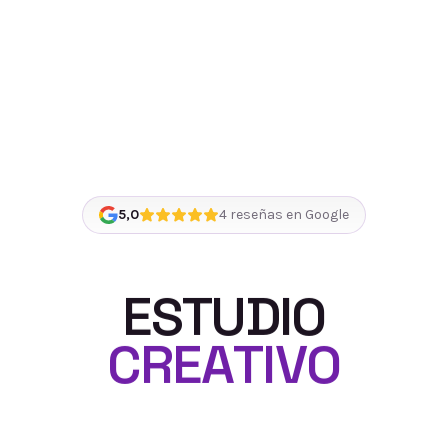
5,0
4
reseñas en Google
E
S
T
U
D
I
O
C
R
E
A
T
I
V
O