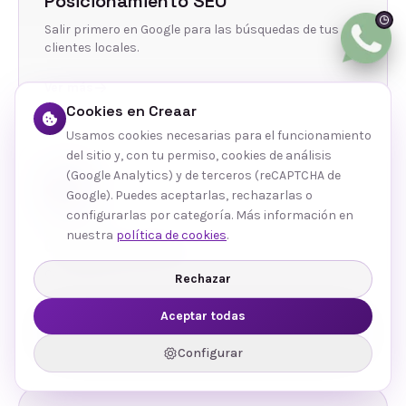
Posicionamiento SEO
Salir primero en Google para las búsquedas de tus
clientes locales.
Ver más
Cookies en Creaar
Usamos cookies necesarias para el funcionamiento
del sitio y, con tu permiso, cookies de análisis
(Google Analytics) y de terceros (reCAPTCHA de
Google). Puedes aceptarlas, rechazarlas o
configurarlas por categoría. Más información en
nuestra
política de cookies
.
Gestión de Redes
Contenido y community management que conecta
Rechazar
con tu público.
Aceptar todas
Ver más
Configurar