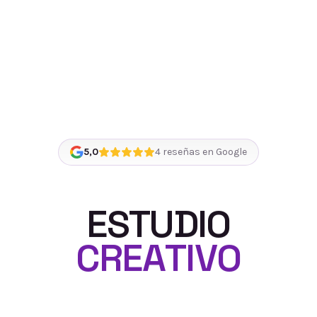
5,0
4
reseñas en Google
E
S
T
U
D
I
O
C
R
E
A
T
I
V
O