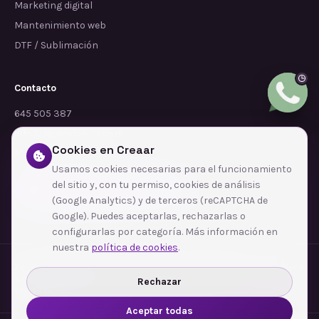
Marketing digital
Mantenimiento web
DTF / Sublimación
Contacto
645 505 387
info@dependalium.com
Cookies en Creaar
Mataró
(
Barcelona
)
Usamos cookies necesarias para el funcionamiento
del sitio y, con tu permiso, cookies de análisis
Déjanos tu reseña en Google
(Google Analytics) y de terceros (reCAPTCHA de
Google). Puedes aceptarlas, rechazarlas o
configurarlas por categoría. Más información en
nuestra
política de cookies
.
Zonas de cobertura
·
Barcelona
·
L'Hospitalet de Llobregat
·
Terrassa
·
Badalona
·
Sabadell
·
Tarragona
·
Mataró
·
Santa Coloma de Gramenet
·
Rechazar
Ver todas las zonas →
Aceptar todas